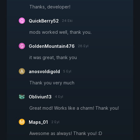
Thanks, developer!
QuickBerry52
24 Eki
mods worked well, thank you.
GoldenMountain476
28 Eyl
it was great, thank you
anosvoldigold
5 Eyl
Thank you very much
Obliviun13
4 Eyl
Great mod! Works like a charm! Thank you!
Maps_01
2 Eyl
Awesome as always! Thank you! :D