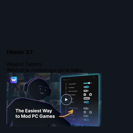
Hileler
27
WeMod Tanıtımı
WeMod ile modlamaya genel bakış