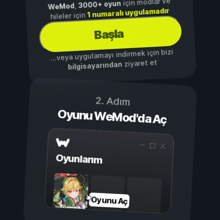
için modlar ve
3000+ oyun
,
WeMod
1 numaralı uygulamadır
hileler için
Başla
...veya uygulamayı indirmek için bizi
ziyaret et
bilgisayarından
2. Adım
Oyunu WeMod'da Aç
Oyunlarım
Oyunu Aç