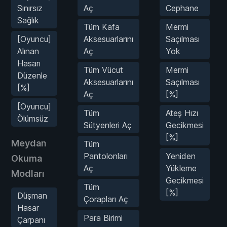
Sınırsız
Aç
Cephane
Sağlık
Tüm Kafa
Mermi
[Oyuncu]
Aksesuarlarını
Saçılması
Alınan
Aç
Yok
Hasarı
Tüm Vücut
Mermi
Düzenle
Aksesuarlarını
Saçılması
[%]
Aç
[%]
[Oyuncu]
Tüm
Ateş Hızı
Ölümsüz
Sütyenleri Aç
Gecikmesi
[%]
Meydan
Tüm
Pantolonları
Yeniden
Okuma
Aç
Yükleme
Modları
Gecikmesi
Tüm
[%]
Düşman
Çorapları Aç
Hasar
Para Birimi
Çarpanı