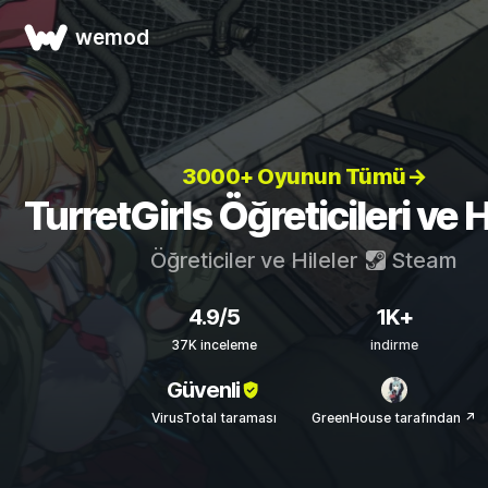
wemod
3000+ Oyunun Tümü→
TurretGirls Öğreticileri ve H
Öğreticiler ve Hileler
Steam
4.9/5
1K+
37K inceleme
indirme
Güvenli
VirusTotal taraması
GreenHouse tarafından ↗