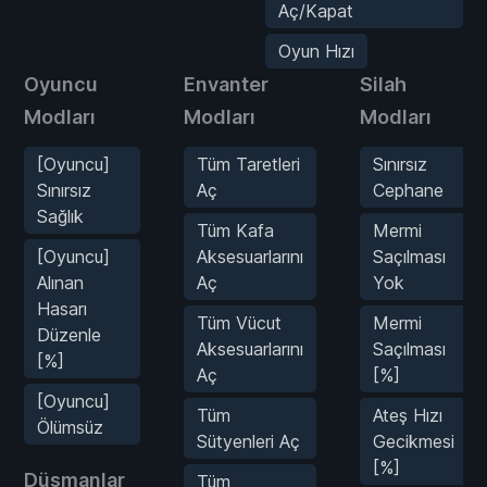
Aç/Kapat
Oyun Hızı
Oyuncu
Envanter
Silah
Modları
Modları
Modları
[Oyuncu]
Tüm Taretleri
Sınırsız
Sınırsız
Aç
Cephane
Sağlık
Tüm Kafa
Mermi
[Oyuncu]
Aksesuarlarını
Saçılması
Alınan
Aç
Yok
Hasarı
Tüm Vücut
Mermi
Düzenle
Aksesuarlarını
Saçılması
[%]
Aç
[%]
[Oyuncu]
Tüm
Ateş Hızı
Ölümsüz
Sütyenleri Aç
Gecikmesi
[%]
Düşmanlar
Tüm