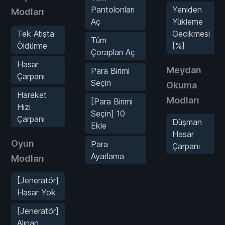
Pantolonları
Yeniden
Modları
Aç
Yükleme
Tek Atışta
Gecikmesi
Tüm
Öldürme
[%]
Çorapları Aç
Hasar
Meydan
Para Birimi
Çarpanı
Seçin
Okuma
Hareket
Modları
[Para Birimi
Hızı
Seçin] 10
Çarpanı
Düşman
Ekle
Hasar
Oyun
Para
Çarpanı
Ayarlama
Modları
[Jeneratör]
Hasar Yok
[Jeneratör]
Alınan