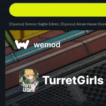
[Oyuncu] Sınırsız Sağlık Edinin, [Oyuncu] Alınan Hasarı Düz