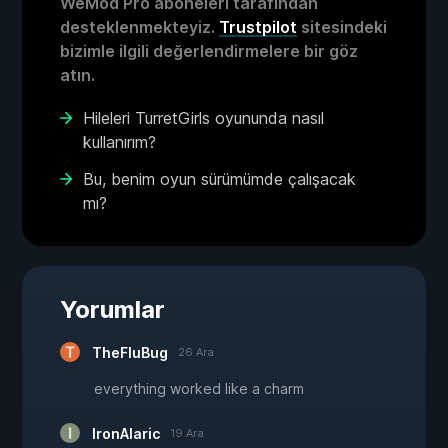
WeMod Pro aboneleri tarafından
desteklenmekteyiz.
Trustpilot
sitesindeki
bizimle ilgili değerlendirmelere bir göz
atın.
Hileleri TurretGirls oyununda nasıl
kullanırım?
Bu, benim oyun sürümümde çalışacak
mı?
Yorumlar
TheFluBug
26 Ara
everything worked like a charm
IronAlaric
19 Ara