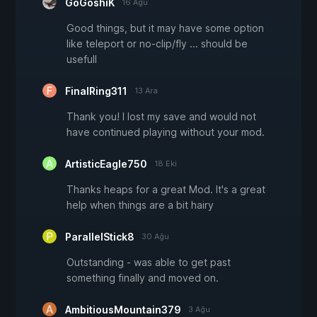
GoGoshiK
16 Ağu
Good things, but it may have some option
like teleport or no-clip/fly ... should be
usefull
FinalRing311
13 Ara
Thank you! I lost my save and would not
have continued playing without your mod.
ArtisticEagle750
18 Eki
Thanks heaps for a great Mod. It's a great
help when things are a bit hairy
ParallelStick8
30 Ağu
Outstanding - was able to get past
something finally and moved on.
AmbitiousMountain379
3 Ağu