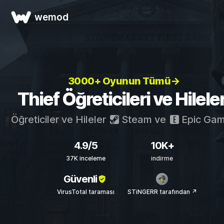
wemod
3000+ Oyunun Tümü→
Thief Öğreticileri ve Hileler
Öğreticiler ve Hileler
Steam
ve
Epic Ga
4.9/5
10K+
37K inceleme
indirme
Güvenli
VirusTotal taraması
STiNGERR tarafından ↗