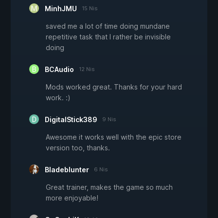
MinhJMU
15 Nis
saved me a lot of time doing mundane
repetitive task that I rather be invisible
doing
BCAudio
12 Nis
Mods worked great. Thanks for your hard
work. :)
DigitalStick389
9 Nis
Awesome it works well with the epic store
version too, thanks.
Bladeblunter
6 Nis
Great trainer, makes the game so much
more enjoyable!