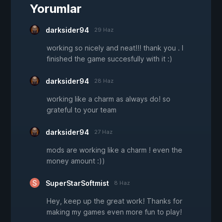
Yorumlar
darksider94
29 Haz
working so nicely and neat!!! thank you . I
finished the game succesfully with it :)
darksider94
28 Haz
working like a charm as always do! so
grateful to your team
darksider94
27 Haz
mods are working like a charm ! even the
money amount :))
SuperStarSoftmist
8 Haz
Hey, keep up the great work! Thanks for
making my games even more fun to play!