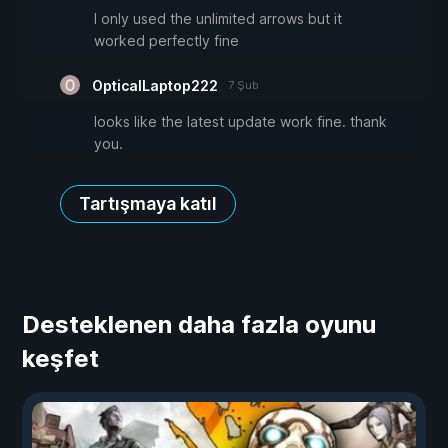
I only used the unlimited arrows but it
worked perfectly fine
OpticalLaptop222
7 Şub
looks like the latest update work fine. thank
you.
Tartışmaya katıl
Desteklenen daha fazla oyunu
keşfet