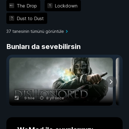
The Drop
Lockdown
Dust to Dust
37 tanesinin tümünü görüntüle
Bunları da sevebilirsin
9 hile
8 yıl önce