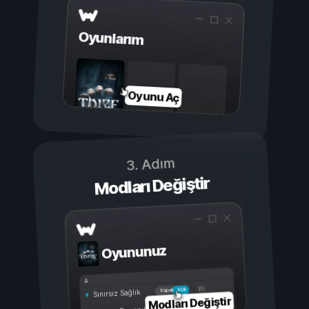
Oyunlarım
Oyunu Aç
3. Adım
Modları Değiştir
Oyununuz
Açık
Kapalı
Sınırsız Sağlık
Modları Değiştir