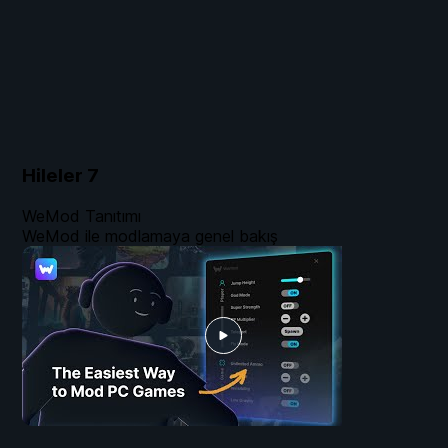
Hileler
7
WeMod Tanıtımı
WeMod ile modlamaya genel bakış