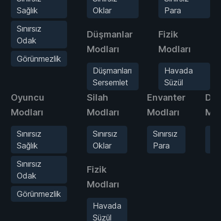
Sağlık
Oklar
Para
Sınırsız
Düşmanlar
Fizik
Odak
Modları
Modları
Görünmezlik
Düşmanları
Havada
Sersemlet
Süzül
Oyuncu
Silah
Envanter
Düş
Modları
Modları
Modları
Mod
Sınırsız
Sınırsız
Sınırsız
Dü
Sağlık
Oklar
Para
Se
Sınırsız
Fizik
Odak
Modları
Görünmezlik
Havada
Süzül