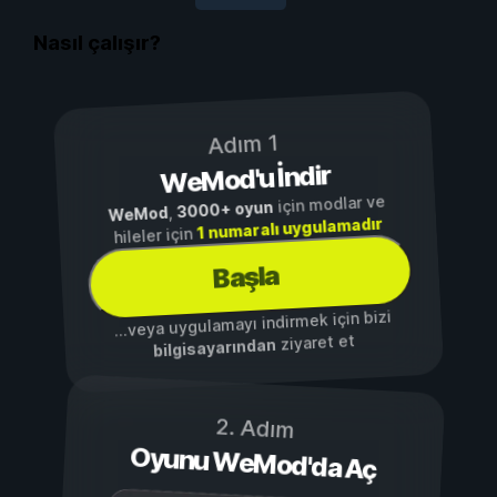
Nasıl çalışır?
Adım 1
WeMod'u İndir
için modlar ve
3000+ oyun
,
WeMod
1 numaralı uygulamadır
hileler için
Başla
...veya uygulamayı indirmek için bizi
ziyaret et
bilgisayarından
2. Adım
Oyunu WeMod'da Aç