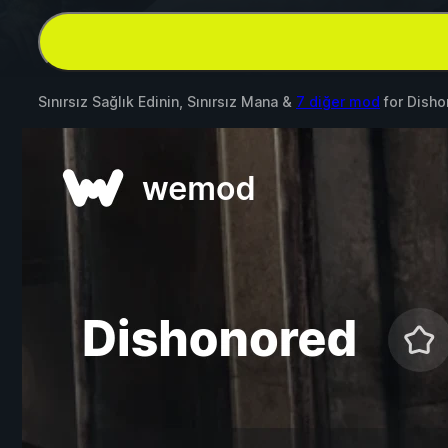
Sınırsız Sağlık Edinin, Sınırsız Mana &
7 diğer mod
for
Disho