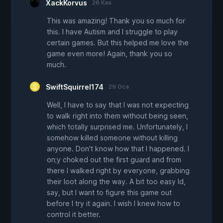
XackKorvus
26 Kas
This was amazing! Thank you so much for
this. I have Autism and I struggle to play
certain games. But this helped me love the
game even more! Again, thank you so
much.
SwiftSquirrel174
29 Oca
Well, I have to say that I was not expecting
to walk right into them without being seen,
which totally surprised me. Unfortunately, I
somehow killed someone without killing
anyone. Don't know how that I happened. I
on;y choked out the first guard and from
there I walked right by everyone, grabbing
their loot along the way. A bit too easy Id,
say, but I want to figure this game out
before I try it again. I wish I knew how to
control it better.