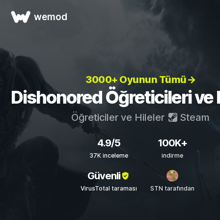
wemod
3000+ Oyunun Tümü→
Dishonored Öğreticileri ve H
Öğreticiler ve Hileler
Steam
4.9/5
100K+
37K inceleme
indirme
Güvenli
VirusTotal taraması
STN tarafından