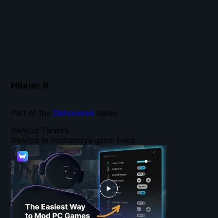
Hileler
9
Part of the
Dishonored
series
WeMod Tanıtımı
WeMod ile modlamaya genel bakış