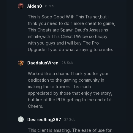
Aiden0
8 Nis
This Is Sooo Good With This Trainer,but i
think you need to do 1 more cheat to game,
This Cheats are Spawn Daud's Assassins
infinite,with This Cheat I Willbe so happy
with you guys and i will buy The Pro
Upgrade if you do what a saying to create.
DaedalusWren
28 Şub
Worked like a charm. Thank you for your
dedication to the gaming community in
making these trainers. It is much
appreciated by those that enjoy the story,
but tire of the PITA getting to the end of it.
Cheers.
DesiredRing367
27 Şub
This client is amazing. The ease of use for