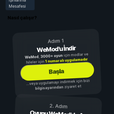
Mesafesi
Nasıl çalışır?
Adım 1
WeMod'u İndir
için modlar ve
3000+ oyun
,
WeMod
1 numaralı uygulamadır
hileler için
Başla
...veya uygulamayı indirmek için bizi
ziyaret et
bilgisayarından
2. Adım