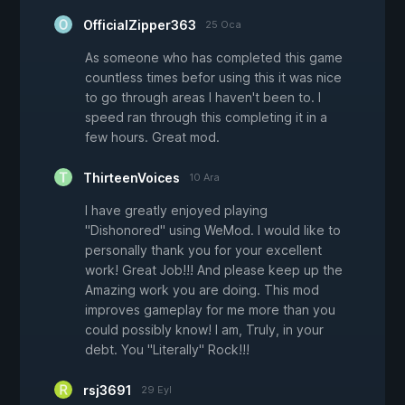
OfficialZipper363
25 Oca
As someone who has completed this game
countless times befor using this it was nice
to go through areas I haven't been to. I
speed ran through this completing it in a
few hours. Great mod.
ThirteenVoices
10 Ara
I have greatly enjoyed playing
"Dishonored" using WeMod. I would like to
personally thank you for your excellent
work! Great Job!!! And please keep up the
Amazing work you are doing. This mod
improves gameplay for me more than you
could possibly know! I am, Truly, in your
debt. You "Literally" Rock!!!
rsj3691
29 Eyl