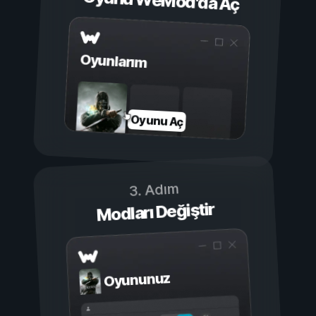
Oyunu WeMod'da Aç
Oyunlarım
Oyunu Aç
3. Adım
Modları Değiştir
Oyununuz