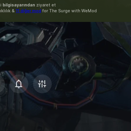
zi
bilgisayarından
ziyaret et
ıklılık &
11 diğer mod
for
The Surge
with
WeMod