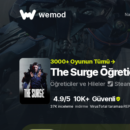
wemod
Na
3000+ Oyunun Tümü→
The Surge Öğretici
Öğreticiler ve Hileler
Stea
4.9/5
10K+
Güvenli
37K inceleme
indirme
VirusTotal taraması
REP