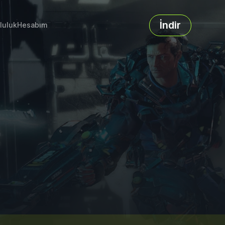
İndir
luluk
Hesabım