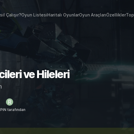
sıl Çalışır?
Oyun Listesi
Haritalı Oyunlar
Oyun Araçları
Özellikler
Top
leri ve Hileleri
m
PiN tarafından