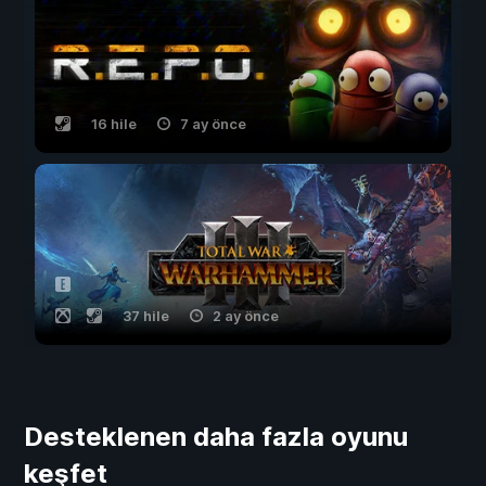
16 hile
7 ay önce
37 hile
2 ay önce
Desteklenen daha fazla oyunu
keşfet