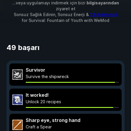
...veya uygulamayı indirmek için bizi
bilgisayarından
ziyaret et
Sonsuz Sağlık Edinin, Sonsuz Enerji &
23 diğer mod
for
Survival: Fountain of Youth
with
WeMod
49 başarı
Survivor
Survive the shipwreck
It worked!
Unlock 20 recipes
Sharp eye, strong hand
Craft a Spear