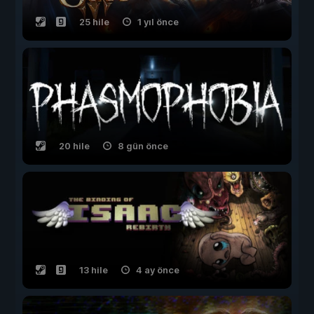
25 hile
1 yıl önce
20 hile
8 gün önce
13 hile
4 ay önce