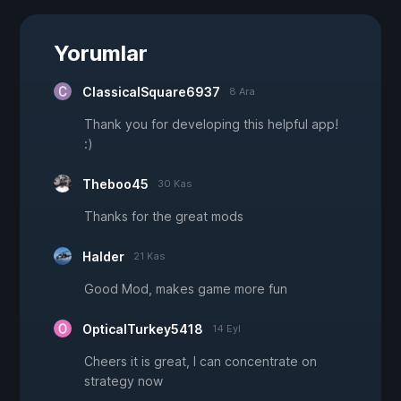
Yorumlar
ClassicalSquare6937
8 Ara
Thank you for developing this helpful app!
:)
Theboo45
30 Kas
Thanks for the great mods
Halder
21 Kas
Good Mod, makes game more fun
OpticalTurkey5418
14 Eyl
Cheers it is great, I can concentrate on
strategy now