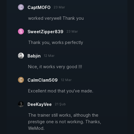
CaptMOFO
23 Mar
worked verywell Thank you
SweetZipper839
23 Mar
Thank you, works perfectly
Babjin
12 Mar
Nice, it works very good !!!
CalmClam509
12 Mar
Excellent mod that you've made.
DeeKayVee
21 Şub
The trainer still works, although the
prestige one is not working. Thanks,
WeMod.