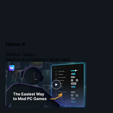
Hileler
4
WeMod Tanıtımı
WeMod ile modlamaya genel bakış