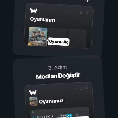
Oyunlarım
Oyunu Aç
3. Adım
Modları Değiştir
Oyununuz
Açık
Kapalı
Sınırsız Sağlık