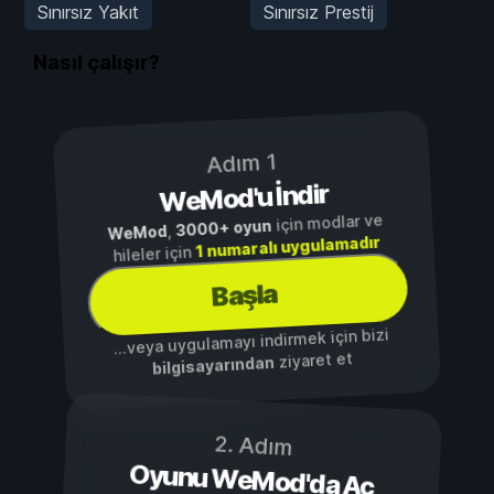
Sınırsız Yakıt
Sınırsız Prestij
Nasıl çalışır?
Adım 1
WeMod'u İndir
için modlar ve
3000+ oyun
,
WeMod
1 numaralı uygulamadır
hileler için
Başla
...veya uygulamayı indirmek için bizi
ziyaret et
bilgisayarından
2. Adım
Oyunu WeMod'da Aç