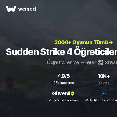
wemod
3000+ Oyunun Tümü→
Sudden Strike 4 Öğreticileri
Öğreticiler ve Hileler
Stea
4.9/5
10K+
37K inceleme
indirme
Güvenli
VirusTotal taraması
MrAntiFun tarafında