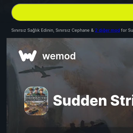
Sınırsız Sağlık Edinin, Sınırsız Cephane &
2 diğer mod
for
Su