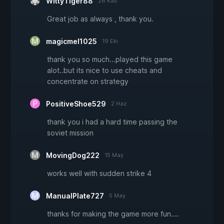
WittyTiger88
26 Kas
Great job as always , thank you.
magicmel1025
19 Eki
thank you so much...played this game
alot..but its nice to use cheats and
concentrate on strategy
PositiveShoe529
2 Haz
thank you i had a hard time passing the
soviet mission
MovingDog222
15 May
works well with sudden strike 4
ManualPlate727
5 May
thanks for making the game more fun....