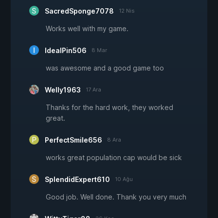
SacredSponge7078
12 Nis
Works well with my game.
IdealPin506
8 Mar
was awesome and a good game too
Welly1963
17 Ara
Thanks for the hard work, they worked
great.
PerfectSmile656
8 Ara
works great population cap would be sick
SplendidExpert610
10 Ağu
Good job. Well done. Thank you very much