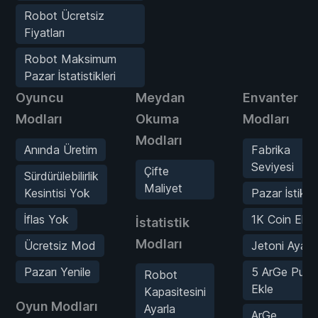
Robot Ücretsiz
Fiyatları
Robot Maksimum
Pazar İstatistikleri
Oyuncu
Meydan
Envanter
Modları
Okuma
Modları
Modları
Anında Üretim
Fabrika
Seviyesi
Çifte
Sürdürülebilirlik
Maliyet
Kesintisi Yok
Pazar İstikrar
İflas Yok
1K Coin Ekle
İstatistik
Modları
Ücretsiz Mod
Jetoni Ayarl
Pazarı Yenile
5 ArGe Puan
Robot
Ekle
Kapasitesini
Oyun Modları
Ayarla
ArGe