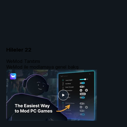
Hileler
22
WeMod Tanıtımı
WeMod ile modlamaya genel bakış