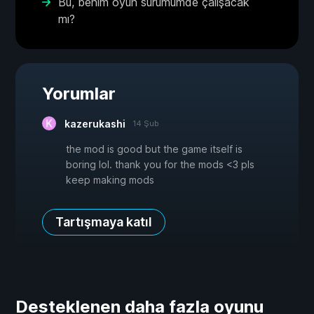
Bu, benim oyun sürümümde çalışacak
mı?
Yorumlar
kazerukashi
14 Şub
the mod is good but the game itself is
boring lol. thank you for the mods <3 pls
keep making mods
Tartışmaya katıl
Desteklenen daha fazla oyunu