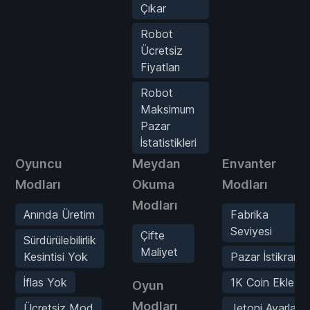
Çıkar
Robot
Ücretsiz
Fiyatları
Robot
Maksimum
Pazar
İstatistikleri
Oyuncu
Meydan
Envanter
Modları
Okuma
Modları
Modları
Anında Üretim
Fabrika
Seviyesi
Çifte
Sürdürülebilirlik
Maliyet
Kesintisi Yok
Pazar İstikrarı
İflas Yok
1K Coin Ekle
Oyun
Modları
Ücretsiz Mod
Jetoni Ayarla