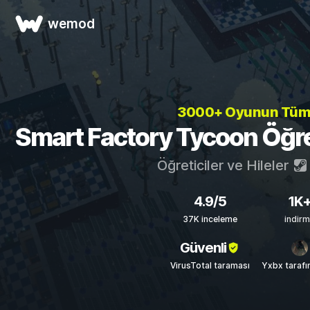
wemod
3000+ Oyunun Tü
Smart Factory Tycoon Öğreti
Öğreticiler ve Hileler
4.9/5
1K
37K inceleme
indir
Güvenli
VirusTotal taraması
Yxbx taraf