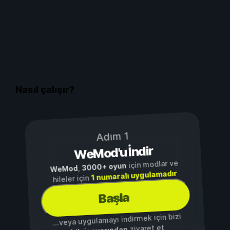
Nasıl çalışır?
Adım 1
WeMod'u İndir
için modlar ve
3000+ oyun
,
WeMod
1 numaralı uygulamadır
hileler için
Başla
...veya uygulamayı indirmek için bizi
ziyaret et