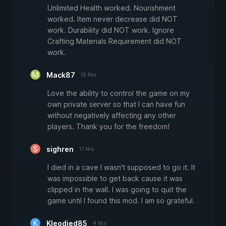
Unlimited Health worked. Nourishment
worked. Item never decrease did NOT
work. Durability did NOT work. Ignore
Crafting Materials Requirement did NOT
work.
Mack87
15 Nis
Love the ability to control the game on my
own private server so that I can have fun
without negatively affecting any other
players. Thank you for the freedom!
sighren
11 Nis
I died in a cave I wasn't supposed to go it. It
was impossible to get back cause it was
clipped in the wall. I was going to quit the
game until I found this mod. I am so grateful.
Kleodied85
4 Nis