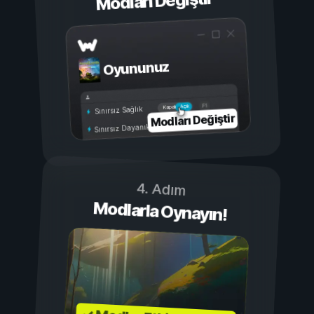
Modları Değiştir
Oyununuz
Açık
Kapalı
Sınırsız Sağlık
Modları Değiştir
Sınırsız Dayanıklılık
4. Adım
Modlarla Oynayın!