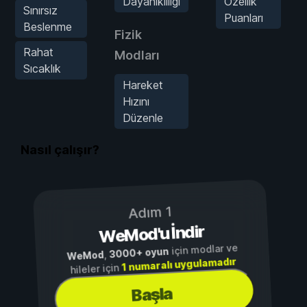
Dayanıklılığı
Özellik
Sınırsız
Puanları
Beslenme
Fizik
Rahat
Modları
Sıcaklık
Hareket
Hızını
Düzenle
Nasıl çalışır?
Adım 1
WeMod'u İndir
için modlar ve
3000+ oyun
,
WeMod
1 numaralı uygulamadır
hileler için
Başla