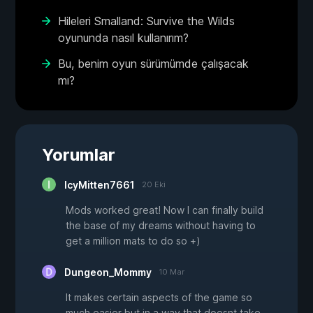
Hileleri Smalland: Survive the Wilds
oyununda nasıl kullanırım?
Bu, benim oyun sürümümde çalışacak
mı?
Yorumlar
IcyMitten7661
20 Eki
Mods worked great! Now I can finally build
the base of my dreams without having to
get a million mats to do so +)
Dungeon_Mommy
10 Mar
It makes certain aspects of the game so
much easier but in a way that doesnt take