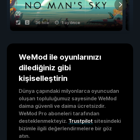
36 hile
1 ay önce
WeMod ile oyunlarınızı
dilediğiniz gibi
kişiselleştirin
Dünya çapındaki milyonlarca oyuncudan
oluşan topluluğumuz sayesinde WeMod
daima güvenli ve daima ücretsizdir.
WeMod Pro aboneleri tarafından
desteklenmekteyiz.
Trustpilot
sitesindeki
bizimle ilgili değerlendirmelere bir göz
atın.