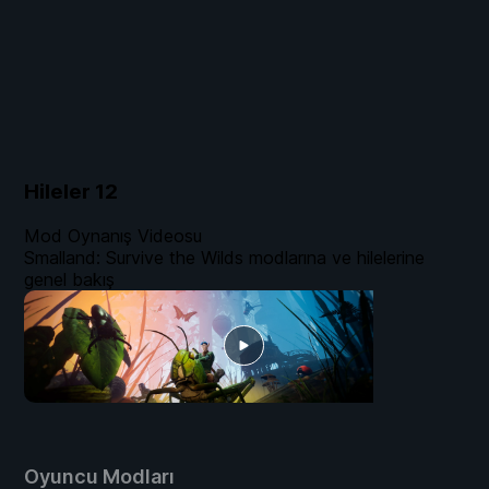
Hileler
12
Mod Oynanış Videosu
Smalland: Survive the Wilds modlarına ve hilelerine
genel bakış
Oyuncu Modları