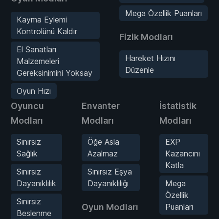
Mega Özellik Puanları
Kayma Eylemi
Kontrolünü Kaldır
Fizik Modları
El Sanatları
Hareket Hızını
Malzemeleri
Düzenle
Gereksinimini Yoksay
Oyun Hızı
Oyuncu
Envanter
İstatistik
Modları
Modları
Modları
Sınırsız
Öğe Asla
EXP
Sağlık
Azalmaz
Kazancını
Katla
Sınırsız
Sınırsız Eşya
Dayanıklılık
Dayanıklılığı
Mega
Özellik
Sınırsız
Oyun Modları
Puanları
Beslenme