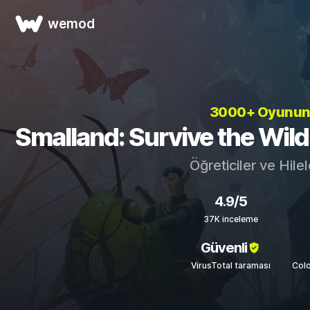
wemod
3000+ Oyunu
Smalland: Survive the Wilds 
Öğreticiler ve Hile
4.9/5
37K inceleme
Güvenli
VirusTotal taraması
Colo