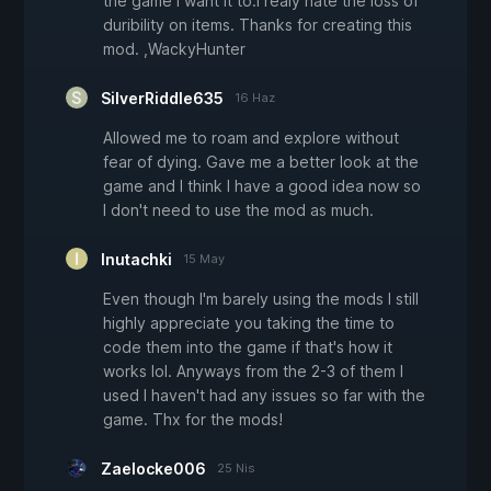
the game i want it to.I realy hate the loss of
duribility on items. Thanks for creating this
mod. ,WackyHunter
SilverRiddle635
16 Haz
Allowed me to roam and explore without
fear of dying. Gave me a better look at the
game and I think I have a good idea now so
I don't need to use the mod as much.
Inutachki
15 May
Even though I'm barely using the mods I still
highly appreciate you taking the time to
code them into the game if that's how it
works lol. Anyways from the 2-3 of them I
used I haven't had any issues so far with the
game. Thx for the mods!
Zaelocke006
25 Nis