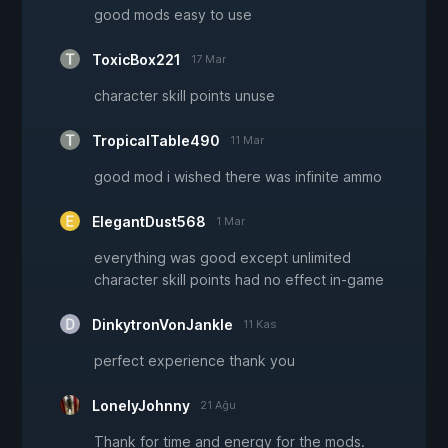
good mods easy to use
ToxicBox221
17 Mar
character skill points unuse
TropicalTable490
11 Mar
good mod i wished there was infinite ammo
ElegantDust568
1 Mar
everything was good except unlimited
character skill points had no effect in-game
DinkytronVonJankle
11 Kas
perfect experience thank you
LonelyJohnny
21 Ağu
Thank for time and energy for the mods.