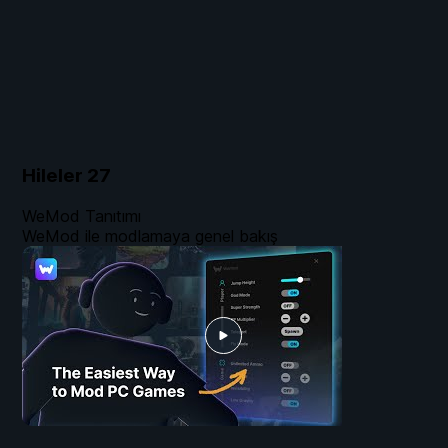
Hileler
27
WeMod Tanıtımı
WeMod ile modlamaya genel bakış