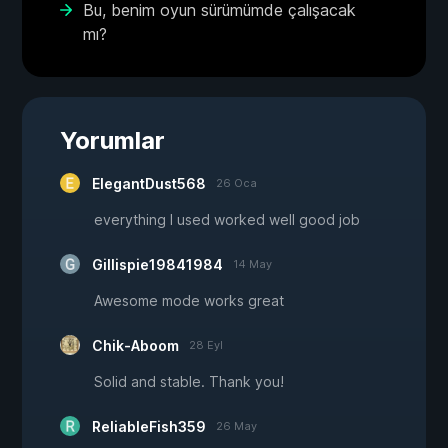
Bu, benim oyun sürümümde çalışacak
mı?
Yorumlar
ElegantDust568
26 Oca
everything I used worked well good job
Gillispie19841984
14 May
Awesome mode works great
Chik-Aboom
28 Eyl
Solid and stable. Thank you!
ReliableFish359
26 May