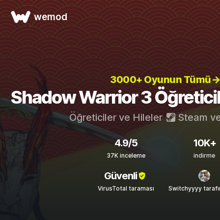
wemod
3000+ Oyunun Tümü→
Shadow Warrior 3 Öğreticile
Öğreticiler ve Hileler
Steam
v
4.9/5
10K+
37K inceleme
indirme
Güvenli
VirusTotal taraması
Switchyyyy taraf