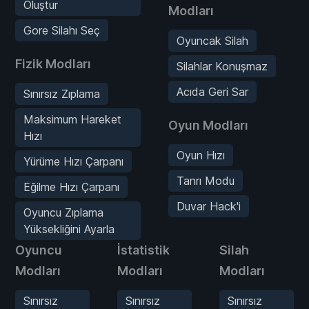
Oluştur
Modları
Gore Silahı Seç
Oyuncak Silah
Fizik Modları
Silahlar Konuşmaz
Acıda Geri Sar
Sınırsız Zıplama
Maksimum Hareket
Oyun Modları
Hızı
Oyun Hızı
Yürüme Hızı Çarpanı
Tanrı Modu
Eğilme Hızı Çarpanı
Duvar Hack'i
Oyuncu Zıplama
Yüksekliğini Ayarla
Oyuncu
İstatistik
Silah
Modları
Modları
Modları
Sınırsız
Sınırsız
Sınırsız