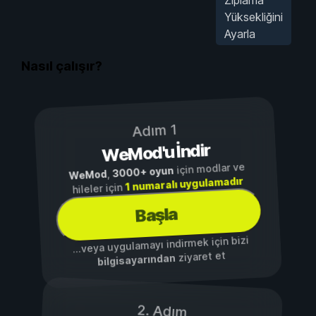
Yüksekliğini
Ayarla
Nasıl çalışır?
Adım 1
WeMod'u İndir
için modlar ve
3000+ oyun
,
WeMod
1 numaralı uygulamadır
hileler için
Başla
...veya uygulamayı indirmek için bizi
ziyaret et
bilgisayarından
2. Adım