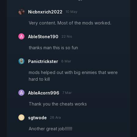
Nicbnxrich2022
10 May
Very content. Most of the mods worked.
AbleStone190
22 Nis
thanks man this is so fun
Panictrickster
8 Mar
mods helped out with big enimies that were
hard to kill
AbleAcorn996
7 Mar
Thank you the cheats works
sgtwode
28 Ara
Another great job!!!!!!