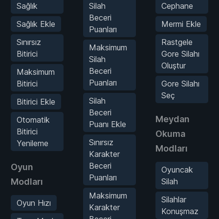
Sağlık
Silah
Cephane
Beceri
Sağlık Ekle
Mermi Ekle
Puanları
Sınırsız
Rastgele
Maksimum
Bitirici
Gore Silahı
Silah
Oluştur
Beceri
Maksimum
Puanları
Bitirici
Gore Silahı
Seç
Silah
Bitirici Ekle
Beceri
Meydan
Otomatik
Puanı Ekle
Bitirici
Okuma
Sınırsız
Yenileme
Modları
Karakter
Beceri
Oyun
Oyuncak
Puanları
Modları
Silah
Maksimum
Silahlar
Oyun Hızı
Karakter
Konuşmaz
Beceri