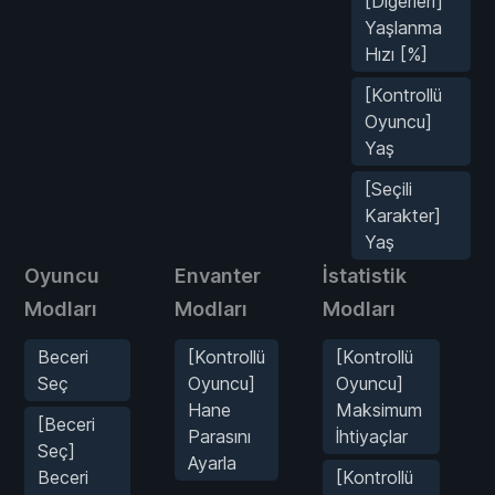
[Diğerleri]
Yaşlanma
Hızı [%]
[Kontrollü
Oyuncu]
Yaş
[Seçili
Karakter]
Yaş
Oyuncu
Envanter
İstatistik
Modları
Modları
Modları
M
Beceri
[Kontrollü
[Kontrollü
Seç
Oyuncu]
Oyuncu]
Hane
Maksimum
[Beceri
Parasını
İhtiyaçlar
Seç]
Ayarla
Beceri
[Kontrollü