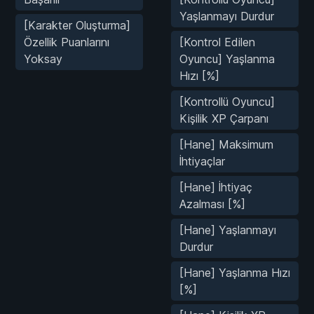
Yaşlanmayı Durdur
[Karakter Oluşturma]
Özellik Puanlarını
[Kontrol Edilen
Yoksay
Oyuncu] Yaşlanma
Hızı [%]
[Kontrollü Oyuncu]
Kişilik XP Çarpanı
[Hane] Maksimum
İhtiyaçlar
[Hane] İhtiyaç
Azalması [%]
[Hane] Yaşlanmayı
Durdur
[Hane] Yaşlanma Hızı
[%]