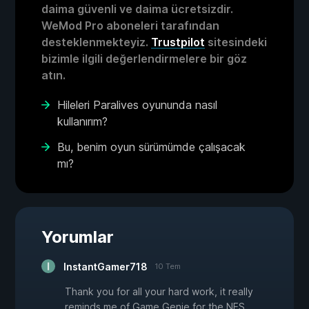
daima güvenli ve daima ücretsizdir.
WeMod Pro aboneleri tarafından
desteklenmekteyiz.
Trustpilot
sitesindeki
bizimle ilgili değerlendirmelere bir göz
atın.
Hileleri Paralives oyununda nasıl
kullanırım?
Bu, benim oyun sürümümde çalışacak
mı?
Yorumlar
InstantGamer718
10 Tem
Thank you for all your hard work, it really
reminds me of Game Genie for the NES.