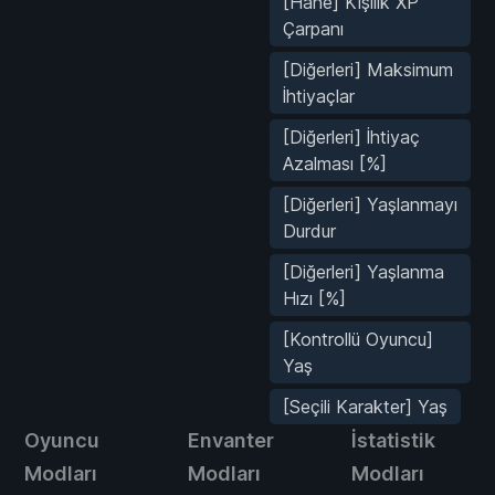
[Hane] Kişilik XP
Çarpanı
[Diğerleri] Maksimum
İhtiyaçlar
[Diğerleri] İhtiyaç
Azalması [%]
[Diğerleri] Yaşlanmayı
Durdur
[Diğerleri] Yaşlanma
Hızı [%]
[Kontrollü Oyuncu]
Yaş
[Seçili Karakter] Yaş
Oyuncu
Envanter
İstatistik
Modları
Modları
Modları