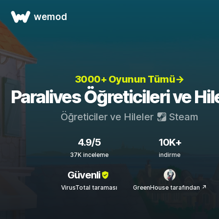
wemod
3000+ Oyunun Tümü→
Paralives Öğreticileri ve Hil
Öğreticiler ve Hileler
Steam
4.9/5
10K+
37K inceleme
indirme
Güvenli
VirusTotal taraması
GreenHouse tarafından ↗