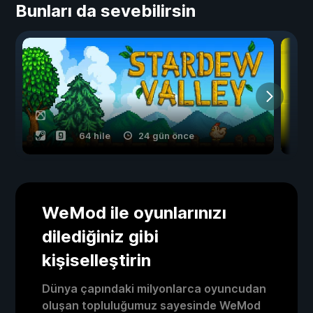
Bunları da sevebilirsin
64 hile
24 gün önce
WeMod ile oyunlarınızı
dilediğiniz gibi
kişiselleştirin
Dünya çapındaki milyonlarca oyuncudan
oluşan topluluğumuz sayesinde WeMod