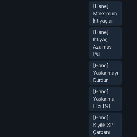
[Hane]
Maksimum
İhtiyaçlar
[Hane]
İhtiyaç
Azalması
[%]
[Hane]
Yaşlanmayı
Durdur
[Hane]
Yaşlanma
Hızı [%]
[Hane]
Kişilik XP
Çarpanı