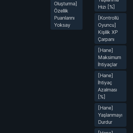
Oluşturma]
Hızı [%]
Özellik
Puanlarını
[Kontrollü
Yoksay
Oyuncu]
Kişilik XP
Çarpanı
[Hane]
Maksimum
İhtiyaçlar
[Hane]
İhtiyaç
Azalması
[%]
[Hane]
Yaşlanmayı
Durdur
[Hane]