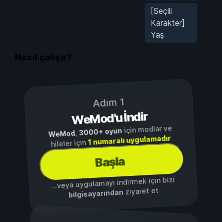
[Seçili
Karakter]
Yaş
Nasıl çalışır?
Adım 1
WeMod'u İndir
için modlar ve
3000+ oyun
,
WeMod
1 numaralı uygulamadır
hileler için
Başla
...veya uygulamayı indirmek için bizi
ziyaret et
bilgisayarından