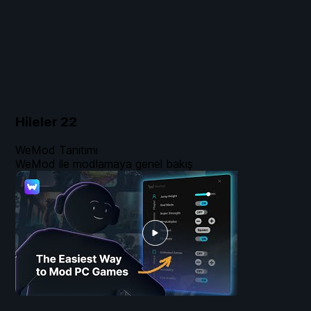
Hileler
22
WeMod Tanıtımı
WeMod ile modlamaya genel bakış