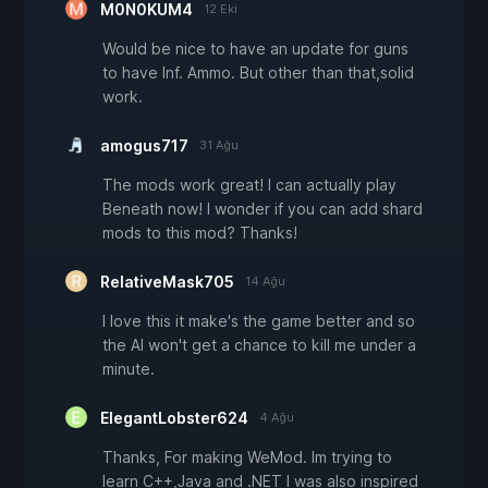
M0N0KUM4
12 Eki
Would be nice to have an update for guns
to have Inf. Ammo. But other than that,solid
work.
amogus717
31 Ağu
The mods work great! I can actually play
Beneath now! I wonder if you can add shard
mods to this mod? Thanks!
RelativeMask705
14 Ağu
I love this it make's the game better and so
the AI won't get a chance to kill me under a
minute.
ElegantLobster624
4 Ağu
Thanks, For making WeMod. Im trying to
learn C++,Java and .NET I was also inspired