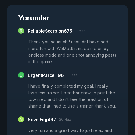
Yorumlar
ReliableScorpion675
9 Mar
Thank you so much!! i couldnt have had
more fun with WeMod! it made me enjoy
endless mode and one shot annoying pests
in the game
UrgentParcel196
13 Kas
I have finally completed my goal, I really
love this trainer. I beatbar brawl in paint the
town red and I don't feel the least bit of
shame that I had to use a trainer. thank you.
NovelFog492
20 Haz
very fun and a great way to just relax and