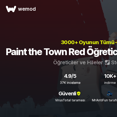
wemod
3000+ Oyunun Tümü
Paint the Town Red Öğreticil
Öğreticiler ve Hileler
St
4.9/5
10K+
37K inceleme
indirme
Güvenli
VirusTotal taraması
MrAntiFun taraf