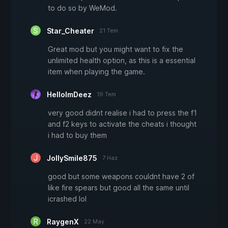
to do so by WeMod.
Star_Cheater
21 Tem
Great mod but you might want to fix the
unlimited health option, as this is a essential
item when playing the game.
HelloImDeez
19 Tem
very good didnt realise i had to press the f1
and f2 keys to activate the cheats i thought
i had to buy them
JollySmile875
7 Haz
good but some weapons couldnt have 2 of
like fire spears but good all the same until
icrashed lol
RaygenX
22 May