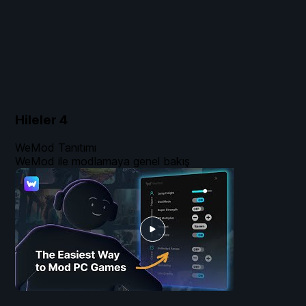
Hileler
4
WeMod Tanıtımı
WeMod ile modlamaya genel bakış