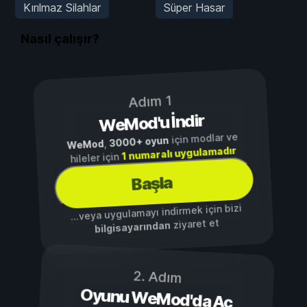
Kırılmaz Silahlar
Süper Hasar
Nasıl çalışır?
Adım 1
WeMod'u İndir
için modlar ve
3000+ oyun
,
WeMod
1 numaralı uygulamadır
hileler için
Başla
...veya uygulamayı indirmek için bizi
ziyaret et
bilgisayarından
2. Adım
Oyunu WeMod'da Aç