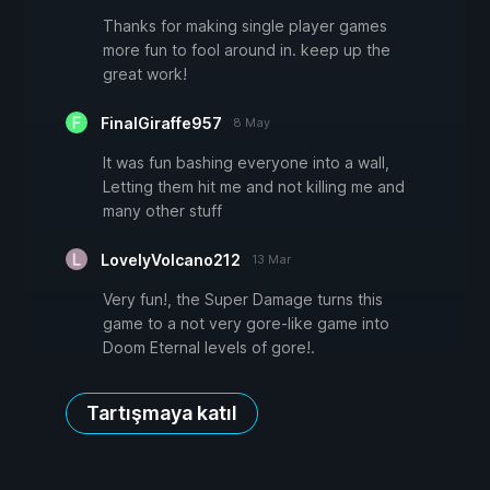
Thanks for making single player games
more fun to fool around in. keep up the
great work!
FinalGiraffe957
8 May
It was fun bashing everyone into a wall,
Letting them hit me and not killing me and
many other stuff
LovelyVolcano212
13 Mar
Very fun!, the Super Damage turns this
game to a not very gore-like game into
Doom Eternal levels of gore!.
Tartışmaya katıl