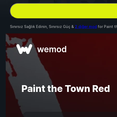
Sınırsız Sağlık Edinin, Sınırsız Güç &
2 diğer mod
for
Paint 