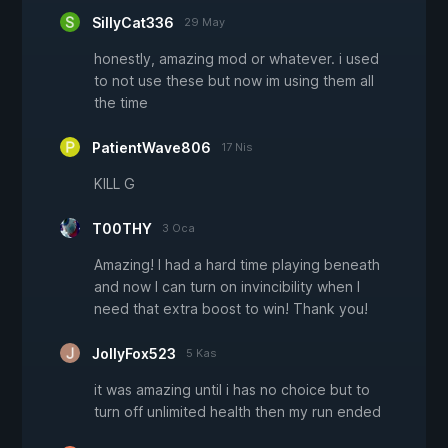
SillyCat336
29 May
honestly, amazing mod or whatever. i used
to not use these but now im using them all
the time
PatientWave806
17 Nis
KILL G
T00THY
3 Oca
Amazing! I had a hard time playing beneath
and now I can turn on invincibility when I
need that extra boost to win! Thank you!
JollyFox523
5 Kas
it was amazing until i has no choice but to
turn off unlimited health then my run ended