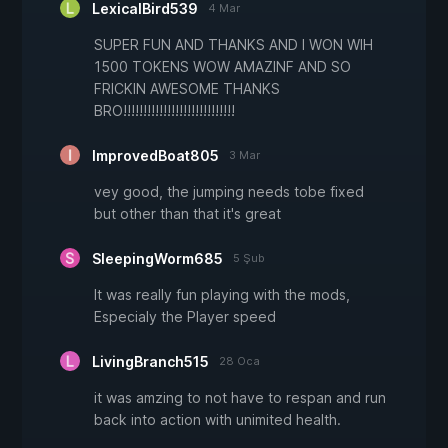
LexicalBird539
4 Mar
SUPER FUN AND THANKS AND I WON WIH
1500 TOKENS WOW AMAZINF AND SO
FRICKIN AWESOME THANKS
BRO!!!!!!!!!!!!!!!!!!!!!!!!!!!!
ImprovedBoat805
3 Mar
vey good, the jumping needs tobe fixed
but other than that it's great
SleepingWorm685
5 Şub
It was really fun playing with the mods,
Especialy the Player speed
LivingBranch515
28 Oca
it was amzing to not have to respan and run
back into action with unimited health.