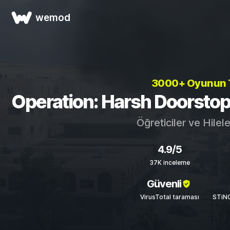
wemod
3000+ Oyunun
Operation: Harsh Doorstop Ö
Öğreticiler ve Hilel
4.9/5
37K inceleme
Güvenli
VirusTotal taraması
STiNG