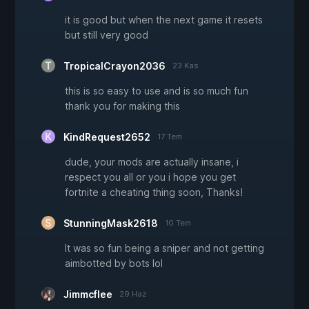
it is good but when the next game it resets
but still very good
TropicalCrayon2036
23 Kas
this is so easy to use and is so much fun
thank you for making this
KindRequest2652
17 Tem
dude, your mods are actually insane, i
respect you all or you i hope you get
fortnite a cheating thing soon, Thanks!
StunningMask2618
10 Tem
It was so fun being a sniper and not getting
aimbotted by bots lol
Jimmcflee
29 Haz