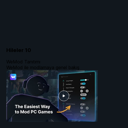
Hileler
10
WeMod Tanıtımı
WeMod ile modlamaya genel bakış