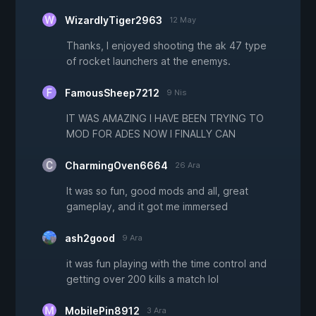
WizardlyTiger2963
12 May
Thanks, I enjoyed shooting the ak 47 type
of rocket launchers at the enemys.
FamousSheep7212
9 Nis
IT WAS AMAZING I HAVE BEEN TRYING TO
MOD FOR ADES NOW I FINALLY CAN
CharmingOven6664
26 Ara
It was so fun, good mods and all, great
gameplay, and it got me immersed
ash2good
9 Ara
it was fun playing with the time control and
getting over 200 kills a match lol
MobilePin8912
3 Ara