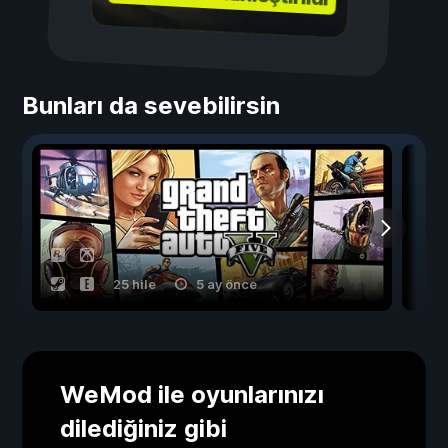
Bunları da sevebilirsin
25 hile
5 ay önce
WeMod ile oyunlarınızı
dilediğiniz gibi