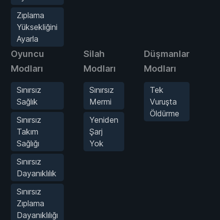
Zıplama
Yüksekliğini
Ayarla
Oyuncu
Silah
Düşmanlar
O
Modları
Modları
Modları
Mo
Sınırsız
Sınırsız
Tek
O
Sağlık
Mermi
Vuruşta
H
Öldürme
A
Sınırsız
Yeniden
Takım
Şarj
Sağlığı
Yok
Sınırsız
Dayanıklılık
Sınırsız
Zıplama
Dayanıklılığı