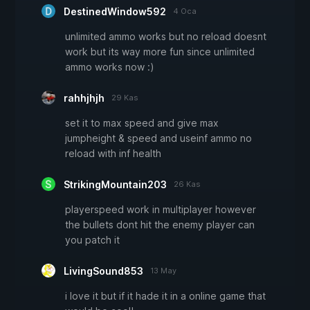
DestinedWindow592
4 Oca
unlimited ammo works but no reload doesnt
work but its way more fun since unlimited
ammo works now :)
rahhjhjh
29 Kas
set it to max speed and give max
jumpheight & speed and useinf ammo no
reload with inf health
StrikingMountain203
26 Kas
playerspeed work in multiplayer however
the bullets dont hit the enemy player can
you patch it
LivingSound853
13 May
i love it but if it hade it in a online game that