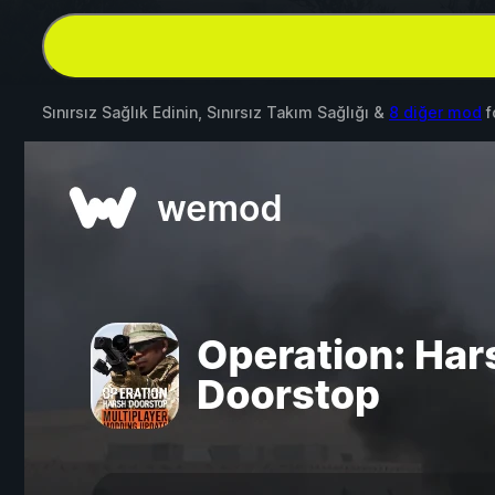
Sınırsız Sağlık Edinin, Sınırsız Takım Sağlığı &
8 diğer mod
f