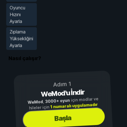
Oyuncu
Hızını
Ayarla
Zıplama
Yüksekliğini
Ayarla
Nasıl çalışır?
Adım 1
WeMod'u İndir
için modlar ve
3000+ oyun
,
WeMod
1 numaralı uygulamadır
hileler için
Başla