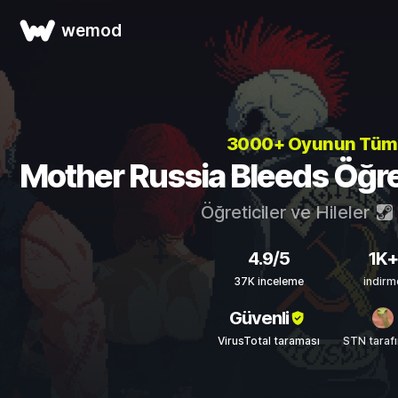
wemod
3000+ Oyunun Tü
Mother Russia Bleeds Öğreti
Öğreticiler ve Hileler
4.9/5
1K+
37K inceleme
indirm
Güvenli
VirusTotal taraması
STN taraf