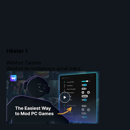
Hileler
1
WeMod Tanıtımı
WeMod ile modlamaya genel bakış