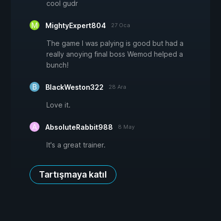
cool gudr
MightyExpert804
27 Oca
The game I was palying is good but had a
really anoying final boss Wemod helped a
bunch!
BlackWeston322
28 Ara
Love it.
AbsoluteRabbit988
8 May
It's a great trainer.
Tartışmaya katıl