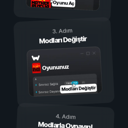
Oyunu Aç
3. Adım
Modları Değiştir
Oyununuz
Açık
Kapalı
Sınırsız Sağlık
Modları Değiştir
Sınırsız Dayanıklılık
4. Adım
Modlarla Oynayın!