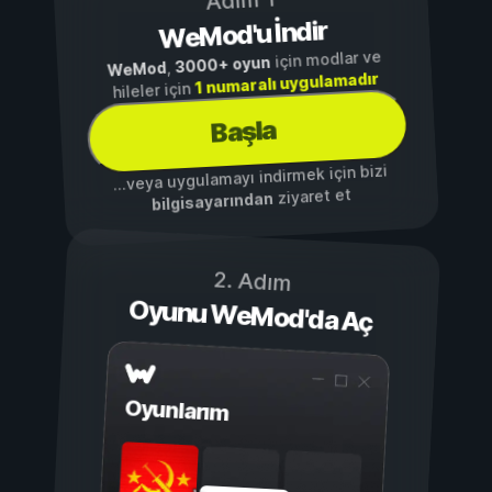
Adım 1
WeMod'u İndir
için modlar ve
3000+ oyun
,
WeMod
1 numaralı uygulamadır
hileler için
Başla
...veya uygulamayı indirmek için bizi
ziyaret et
bilgisayarından
2. Adım
Oyunu WeMod'da Aç
Oyunlarım