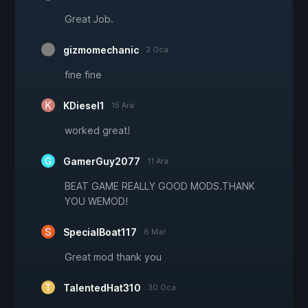
Great Job.
gizmomechanic
2 Oca
fine fine
KDiesel1
15 Ara
worked great!
GamerGuy2077
11 Ara
BEAT GAME REALLY GOOD MODS.THANK
YOU WEMOD!
SpecialBoat117
6 Mar
Great mod thank you
TalentedHat310
30 Oca