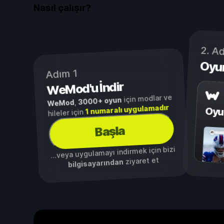
Nasıl çalışır?
2. A
Oyu
Adım 1
WeMod'u İndir
için modlar ve
3000+ oyun
,
WeMod
1 numaralı uygulamadır
Oyu
hileler için
Başla
...veya uygulamayı indirmek için bizi
ziyaret et
bilgisayarından