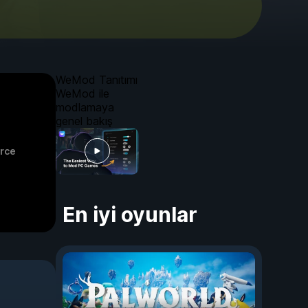
WeMod Tanıtımı
WeMod ile
modlamaya
genel bakış
erce
En iyi oyunlar