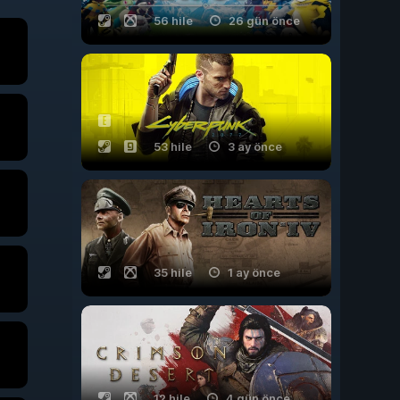
56 hile
26 gün önce
53 hile
3 ay önce
35 hile
1 ay önce
12 hile
4 gün önce