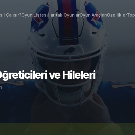
sıl Çalışır?
Oyun Listesi
Haritalı Oyunlar
Oyun Araçları
Özellikler
Top
eticileri ve Hileleri
m