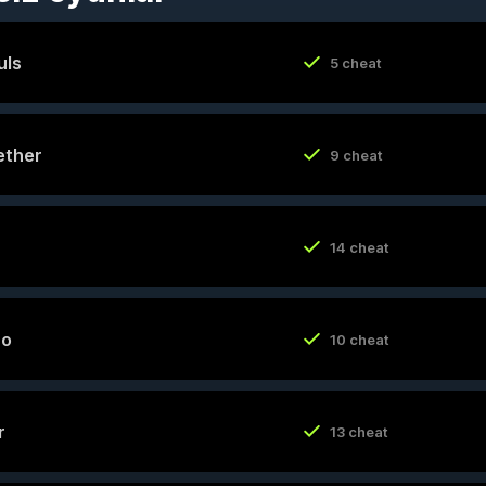
uls
5 cheat
ether
9 cheat
14 cheat
ro
10 cheat
r
13 cheat