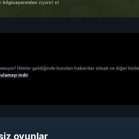
zi
bilgisayarından
ziyaret et
unmuyor! Hileler geldiğinde bundan haberdar olmak ve diğer binl
ulamayı indir
.
siz oyunlar