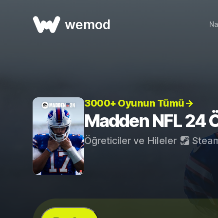
wemod
Na
3000+ Oyunun Tümü→
Madden NFL 24 Öğr
Öğreticiler ve Hileler
Stea