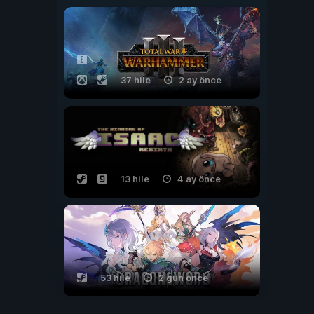
37 hile
2 ay önce
13 hile
4 ay önce
53 hile
2 gün önce