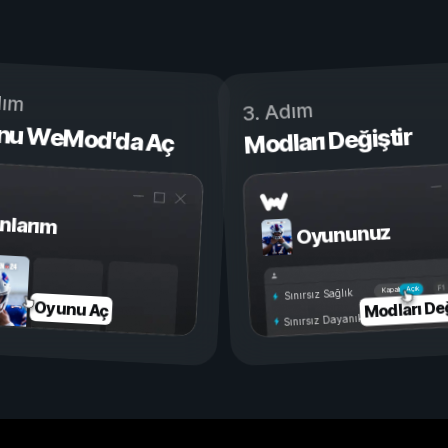
dım
3. Adım
nu WeMod'da Aç
Modları Değiştir
nlarım
Oyununuz
Açık
Kapalı
Sınırsız Sağlık
Modları Değ
Oyunu Aç
Sınırsız Dayanıklılık