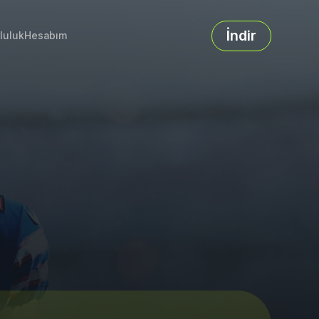
İndir
luluk
Hesabım