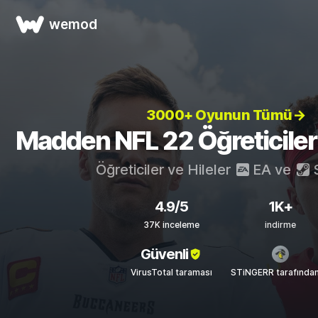
wemod
3000+ Oyunun Tümü→
Madden NFL 22 Öğreticileri 
Öğreticiler ve Hileler
EA
ve
4.9/5
1K+
37K inceleme
indirme
Güvenli
VirusTotal taraması
STiNGERR tarafında