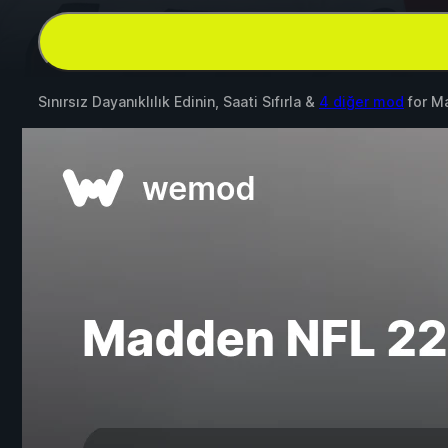
Sınırsız Dayanıklılık Edinin, Saati Sıfırla &
4 diğer mod
for
Ma