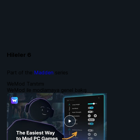
Hileler
6
Part of the
Madden
series
WeMod Tanıtımı
WeMod ile modlamaya genel bakış