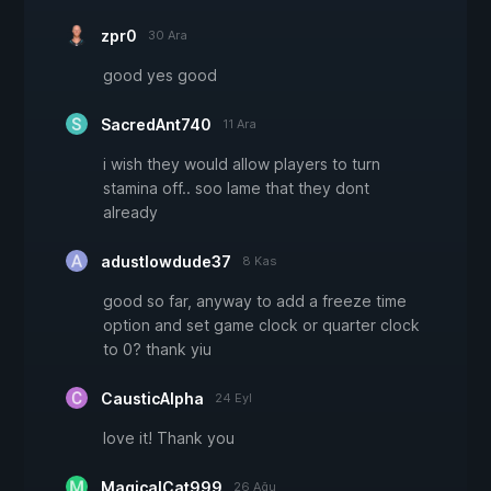
zpr0
30 Ara
good yes good
SacredAnt740
11 Ara
i wish they would allow players to turn
stamina off.. soo lame that they dont
already
adustlowdude37
8 Kas
good so far, anyway to add a freeze time
option and set game clock or quarter clock
to 0? thank yiu
CausticAlpha
24 Eyl
love it! Thank you
MagicalCat999
26 Ağu