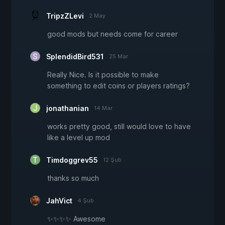
TripzZLevi
2 May
good mods but needs come for career
SplendidBird531
25 Mar
Really Nice. Is it possible to make
something to edit coins or players ratings?
jonathanian
14 Mar
works pretty good, still would love to have
like a level up mod
Timdoggrev55
12 Şub
thanks so much
JahVict
4 Şub
✨✨✨✨ Awesome