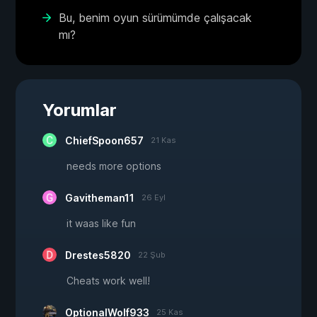
Bu, benim oyun sürümümde çalışacak
mı?
Yorumlar
ChiefSpoon657
21 Kas
needs more options
Gavitheman11
26 Eyl
it waas like fun
Drestes5820
22 Şub
Cheats work well!
OptionalWolf933
25 Kas