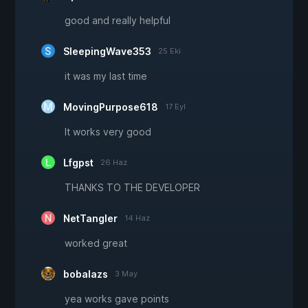
good and really helpful
SleepingWave353
25 Eki
it was my last time
MovingPurpose618
17 Eyl
It works very good
Lfgpst
26 Haz
THANKS TO THE DEVELOPER
NetTangler
14 Haz
worked great
bobalazs
3 May
yea works gave points