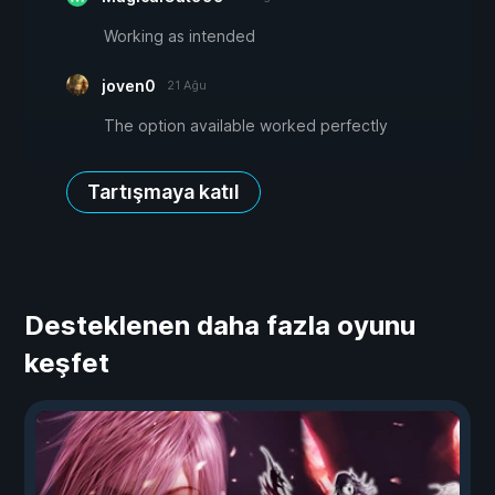
Working as intended
joven0
21 Ağu
The option available worked perfectly
Tartışmaya katıl
Desteklenen daha fazla oyunu
keşfet