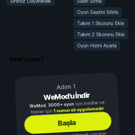
Sınırsız Dayanıklılık
Saati Sıfırla
Oyun Saatini Sıfırla
Takım 1 Skorunu Ekle
Takım 2 Skorunu Ekle
Oyun Hızını Ayarla
Nasıl çalışır?
Adım 1
WeMod'u İndir
için modlar ve
3000+ oyun
,
WeMod
1 numaralı uygulamadır
hileler için
Başla