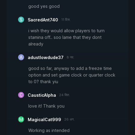
good yes good
SacredAnt740
11 दिस.
i wish they would allow players to turn
stamina off.. soo lame that they dont
already
adustlowdude37
8 नव.
good so far, anyway to add a freeze time
option and set game clock or quarter clock
to 0? thank yiu
CausticAlpha
24 सित.
love it! Thank you
MagicalCat999
26 अग.
Working as intended