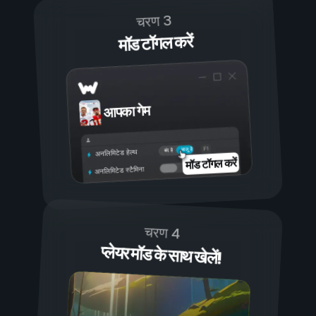
चरण 3
मॉड टॉगल करें
आपका गेम
चालू है
बंद है
अनलिमिटेड हेल्थ
मॉड टॉगल करें
अनलिमिटेड स्टैमिना
चरण 4
प्लेयर मॉड के साथ खेलें!