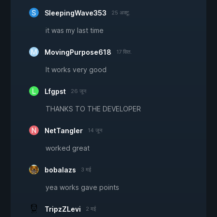
SleepingWave353
25 अक्टू.
it was my last time
MovingPurpose618
17 सित.
It works very good
Lfgpst
26 जून
THANKS TO THE DEVELOPER
NetTangler
14 जून
worked great
bobalazs
3 मई
yea works gave points
TripzZLevi
2 मई