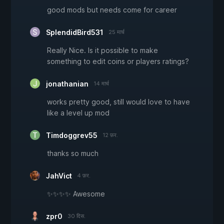
good mods but needs come for career
SplendidBird531
25 मार्च
Really Nice. Is it possible to make
something to edit coins or players ratings?
jonathanian
14 मार्च
works pretty good, still would love to have
like a level up mod
Timdoggrev55
12 फ़र.
thanks so much
JahVict
4 फ़र.
✨✨✨✨ Awesome
zpr0
30 दिस.