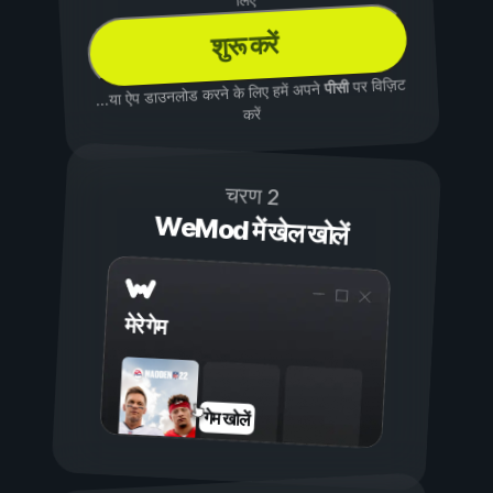
शुरू करें
पर विज़िट
पीसी
...या ऐप डाउनलोड करने के लिए हमें अपने
करें
चरण 2
WeMod में खेल खोलें
मेरे गेम
गेम खोलें