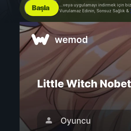
...veya uygulamayı indirmek için bi
Başla
Vurulamaz Edinin, Sonsuz Sağlık &