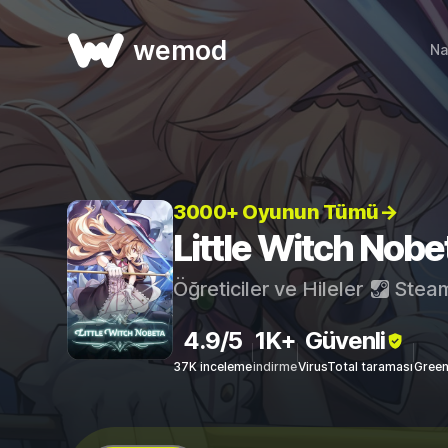
wemod
Na
3000+ Oyunun Tümü→
Little Witch Nobet
Öğreticiler ve Hileler
Stea
4.9/5
1K+
Güvenli
37K inceleme
indirme
VirusTotal taraması
Green