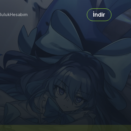
İndir
luluk
Hesabım