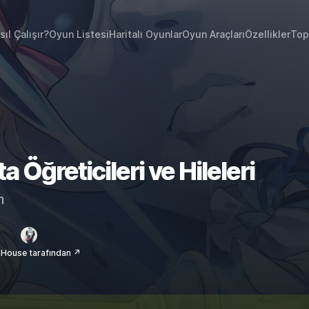
sıl Çalışır?
Oyun Listesi
Haritalı Oyunlar
Oyun Araçları
Özellikler
Top
a Öğreticileri ve Hileleri
m
House tarafından ↗