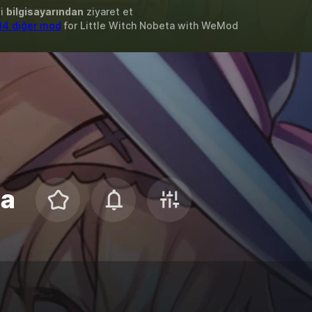
zi
bilgisayarından
ziyaret et
14 diğer mod
for
Little Witch Nobeta
with
WeMod