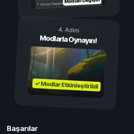
Modları Değiştir
Sınırsız Dayanıklılık
4. Adım
Modlarla Oynayın!
✓ Modlar Etkinleştirildi
Başarılar