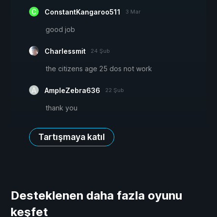
ConstantKangaroo511
3 Mar
good job
Charlessmit
24 Şub
the citizens age 25 dos not work
AmpleZebra636
22 Şub
thank you
Tartışmaya katıl
Desteklenen daha fazla oyunu
keşfet