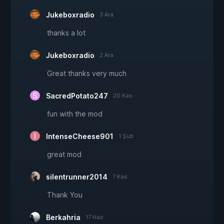
Jukeboxradio
3 Ara
thanks a lot
Jukeboxradio
2 Ara
Great thanks very much
SacredPotato247
20 Kas
fun with the mod
IntenseCheese901
1 Şub
great mod
silentrunner2014
7 Kas
Thank You
Berkahria
17 Haz