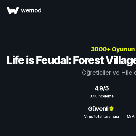
wemod
3000+ Oyunun
Life is Feudal: Forest Village
Öğreticiler ve Hilel
4.9/5
37K inceleme
Güvenli
VirusTotal taraması
MrAn