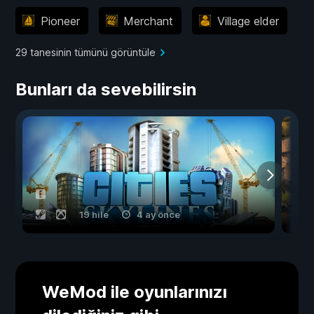
Pioneer
Merchant
Village elder
29 tanesinin tümünü görüntüle
Bunları da sevebilirsin
19 hile
4 ay önce
WeMod ile oyunlarınızı