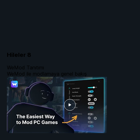
Hileler
8
WeMod Tanıtımı
WeMod ile modlamaya genel bakış