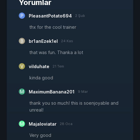
Yorumlar
PleasantPotato694
2 Şub
thx for the cool trainer
br1anEzek1el
24 Kas
that was fun. Thanka a lot
vilduhate
21 Tem
kinda good
MaximumBanana201
9 Mar
thank you so much! this is soenjoyable and
unreal!
Majaloviatar
28 Oca
Very good