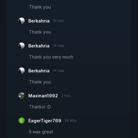
Thank you
Berkahria
15 Haz
Thank you
Berkahria
14 Haz
Thank you very much
Berkahria
14 Haz
Thank you
Maxinan1992
2 Haz
Thanks! :D
EagerTiger769
28 May
It was great