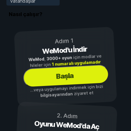
Vatandaşlar
Nasıl çalışır?
Adım 1
WeMod'u İndir
için modlar ve
3000+ oyun
,
WeMod
1 numaralı uygulamadır
hileler için
Başla
...veya uygulamayı indirmek için bizi
ziyaret et
bilgisayarından
2. Adım
Oyunu WeMod'da Aç