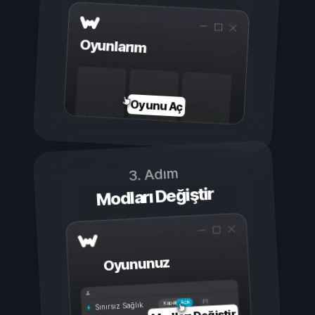
Oyunlarım
Oyunu Aç
3. Adım
Modları Değiştir
Oyununuz
Açık
Kapalı
Sınırsız Sağlık