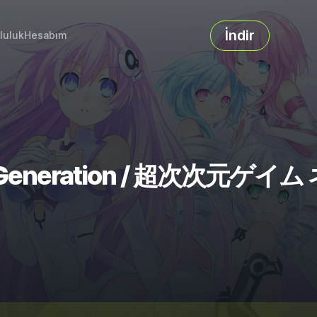
İndir
luluk
Hesabım
rs Generation / 超次次元ゲイム ネ