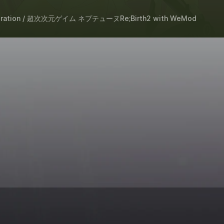
 Generation / 超次次元ゲイム ネプテューヌRe;Birth2
with
WeMod