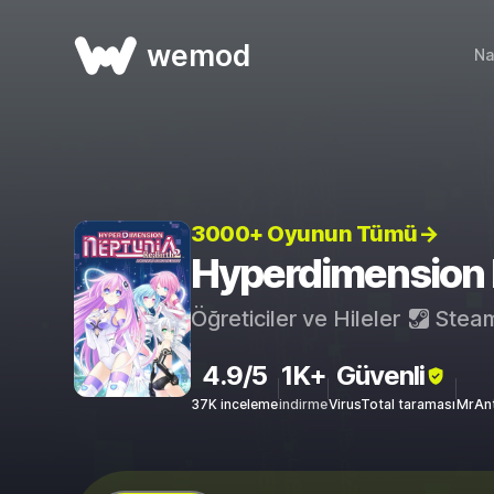
wemod
Na
3000+ Oyunun Tümü→
Hyperdimension 
Öğreticiler ve Hileler
Stea
4.9/5
1K+
Güvenli
37K inceleme
indirme
VirusTotal taraması
MrAnt