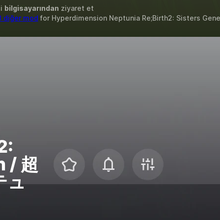
zi
bilgisayarından
ziyaret et
8 diğer mod
for
Hyperdimension Neptunia Re;Birth2: Sisters