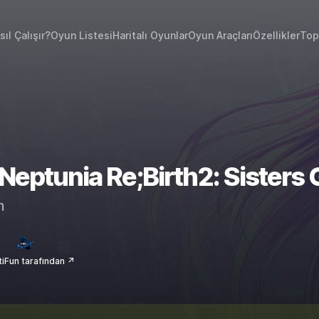
sıl Çalışır?
Oyun Listesi
Haritalı Oyunlar
Oyun Araçları
Özellikler
Top
Neptunia Re;Birth2: Siste
m
iFun tarafından ↗