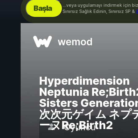
...veya uygulamayı indirmek için bi
Başla
Sınırsız Sağlık Edinin, Sınırsız SP &