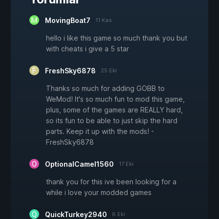
MovingBoat7
11 Kas
hello i like this game so much thank you but
with cheats i give a 5 star
FreshSky6878
25 Eki
Thanks so much for adding GOBB to
WeMod! It's so much fun to mod this game,
plus, some of the games are REALLY hard,
so its fun to be able to just skip the hard
parts. Keep it up with the mods! -
FreshSky6878
OptionalCamel1560
17 Eki
thank you for this ive been looking for a
while i love your modded games
QuickTurkey2940
8 Eki