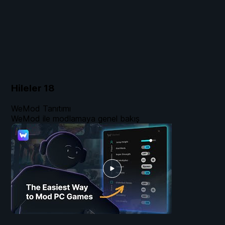
Hileler
18
WeMod Tanıtımı
WeMod ile modlamaya genel bakış