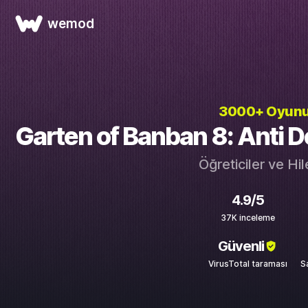
wemod
3000+ Oyun
Garten of Banban 8: Anti Dev
Öğreticiler ve Hi
4.9/5
37K inceleme
Güvenli
VirusTotal taraması
S