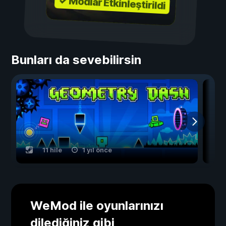
✓ Modlar Etkinleştirildi
Bunları da sevebilirsin
11 hile
1 yıl önce
WeMod ile oyunlarınızı
dilediğiniz gibi