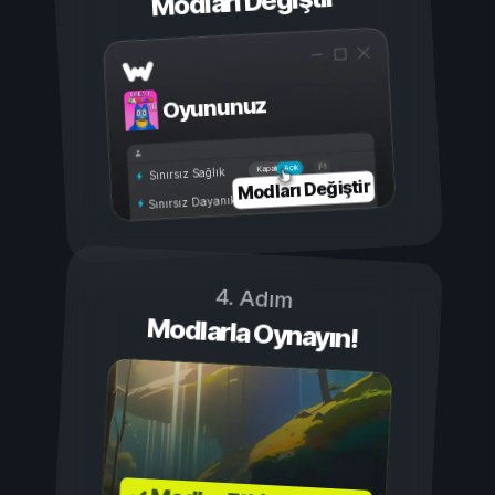
Modları Değiştir
Oyununuz
Açık
Kapalı
Sınırsız Sağlık
Modları Değiştir
Sınırsız Dayanıklılık
4. Adım
Modlarla Oynayın!