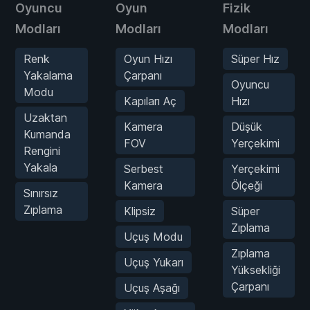
Oyuncu
Oyun
Fizik
Modları
Modları
Modları
Renk
Oyun Hızı
Süper Hız
Yakalama
Çarpanı
Oyuncu
Modu
Kapıları Aç
Hızı
Uzaktan
Kamera
Düşük
Kumanda
FOV
Yerçekimi
Rengini
Yakala
Serbest
Yerçekimi
Kamera
Ölçeği
Sınırsız
Zıplama
Klipsiz
Süper
Zıplama
Uçuş Modu
Zıplama
Uçuş Yukarı
Yüksekliği
Çarpanı
Uçuş Aşağı