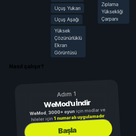
Zıplama
Uçuş Yukarı
Yüksekliği
Çarpanı
Uçuş Aşağı
Yüksek
Çözünürlüklü
Ekran
Görüntüsü
Nasıl çalışır?
Adım 1
WeMod'u İndir
için modlar ve
3000+ oyun
,
WeMod
1 numaralı uygulamadır
hileler için
Başla