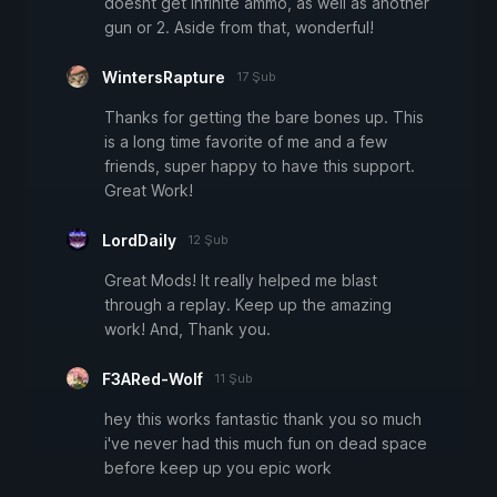
doesnt get infinite ammo, as well as another
gun or 2. Aside from that, wonderful!
WintersRapture
17 Şub
Thanks for getting the bare bones up. This
is a long time favorite of me and a few
friends, super happy to have this support.
Great Work!
LordDaily
12 Şub
Great Mods! It really helped me blast
through a replay. Keep up the amazing
work! And, Thank you.
F3ARed-Wolf
11 Şub
hey this works fantastic thank you so much
i've never had this much fun on dead space
before keep up you epic work