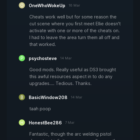
OneWhoWokeUp
18 Mar
Cheats work well but for some reason the
cut scene where you first meet Ellie doesn't
activate with one or more of the cheats on.
I had to leave the area turn them all off and
that worked.
psychosteve
14 Mar
Good mods. Really useful as DS3 brought
this awful resources aspect in to do any
upgrades.... Tedious. Thanks.
BasicWindow208
14 Mar
taah poop
HonestBee286
7 Mar
Fantastic, though the arc welding pistol