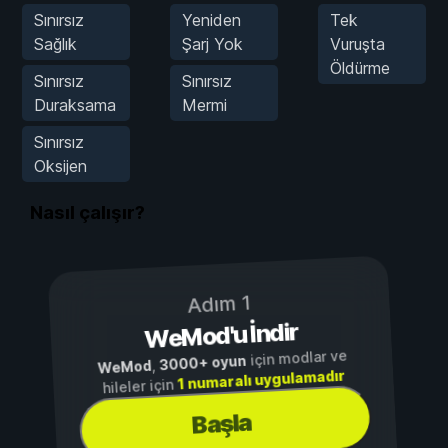
Sınırsız
Yeniden
Tek
Sağlık
Şarj Yok
Vuruşta
Öldürme
Sınırsız
Sınırsız
Duraksama
Mermi
Sınırsız
Oksijen
Nasıl çalışır?
Adım 1
WeMod'u İndir
için modlar ve
3000+ oyun
,
WeMod
1 numaralı uygulamadır
hileler için
Başla