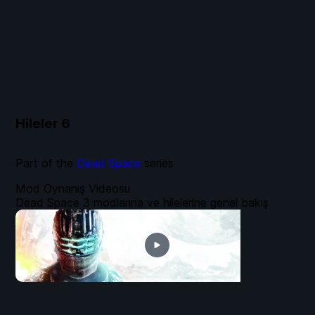
Hileler
6
Part of the
Dead Space
series
Mod Oynanış Videosu
Dead Space 3 modlarına ve hilelerine genel bakış