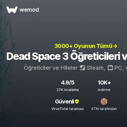
wemod
3000+ Oyunun Tümü→
Dead Space 3 Öğreticileri ve
Öğreticiler ve Hileler
Steam
,
PC
,
4.9/5
10K+
37K inceleme
indirme
Güvenli
VirusTotal taraması
STN tarafından