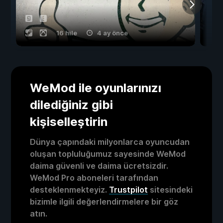
16 hile
4 ay önce
WeMod ile oyunlarınızı
dilediğiniz gibi
kişiselleştirin
Dünya çapındaki milyonlarca oyuncudan
oluşan topluluğumuz sayesinde WeMod
daima güvenli ve daima ücretsizdir.
WeMod Pro aboneleri tarafından
desteklenmekteyiz.
Trustpilot
sitesindeki
bizimle ilgili değerlendirmelere bir göz
atın.