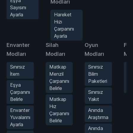
Eşya
Modları
Sayısını
Ayarla
Hareket
Hızı
Çarpanını
Ayarla
Envanter
Silah
Oyun
Fiz
Modları
Modları
Modları
Mod
Sınırsız
Matkap
Sınırsız
Ha
İtem
Menzil
Bilim
Hı
Çarpanını
Paketleri
Ça
Eşya
Belirle
Ay
Çarpanını
Sınırsız
Belirle
Matkap
Yakıt
Hız
Envanter
Anında
Çarpanını
Yuvalarını
Araştırma
Belirle
Ayarla
Anında