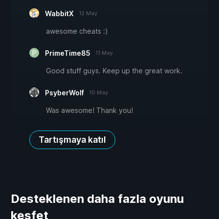
WabbitX
12 May
awesome cheats :)
PrimeTime85
11 May
Good stuff guys. Keep up the great work.
PsyberWolf
10 May
Was awesome! Thank you!
Tartışmaya katıl
Desteklenen daha fazla oyunu
keşfet