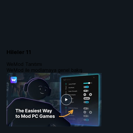
Hileler
11
WeMod Tanıtımı
WeMod ile modlamaya genel bakış