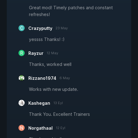
Great mod! Timely patches and constant
refreshes!
Crazyputty
23 May
yessss Thanks! :)
Rayzur
12 May
Thanks, worked well
Rizzano1974
6 May
Works with new update.
Kashegan
13 Eyl
Thank You. Excellent Trainers
Norgathaal
12 Eyl