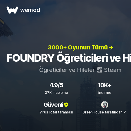
wemod
3000+ Oyunun Tümü→
FOUNDRY Öğreticileri ve Hi
Öğreticiler ve Hileler
Steam
4.9/5
10K+
37K inceleme
indirme
Güvenli
VirusTotal taraması
GreenHouse tarafından ↗