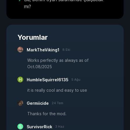
mı?
Yorumlar
MarkTheViking1
8 Eki
Works perfectly as always as of
Oct.08/2025
HumbleSquirrel6135
5 Ağu
it is really cool and easy to use
Germiicide
24 Tem
Thanks for the mod.
SurvivorRick
3 Haz