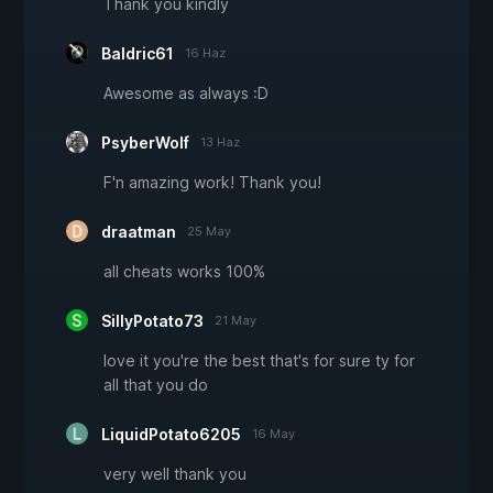
Thank you kindly
Baldric61
16 Haz
Awesome as always :D
PsyberWolf
13 Haz
F'n amazing work! Thank you!
draatman
25 May
all cheats works 100%
SillyPotato73
21 May
love it you're the best that's for sure ty for
all that you do
LiquidPotato6205
16 May
very well thank you