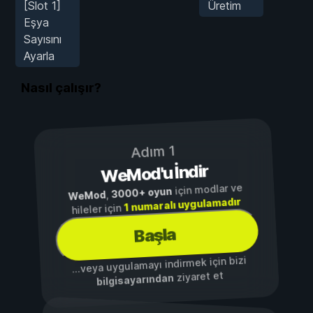
[Slot 1]
Üretim
Eşya
Sayısını
Ayarla
Nasıl çalışır?
Adım 1
WeMod'u İndir
için modlar ve
3000+ oyun
,
WeMod
1 numaralı uygulamadır
hileler için
Başla
...veya uygulamayı indirmek için bizi
ziyaret et
bilgisayarından