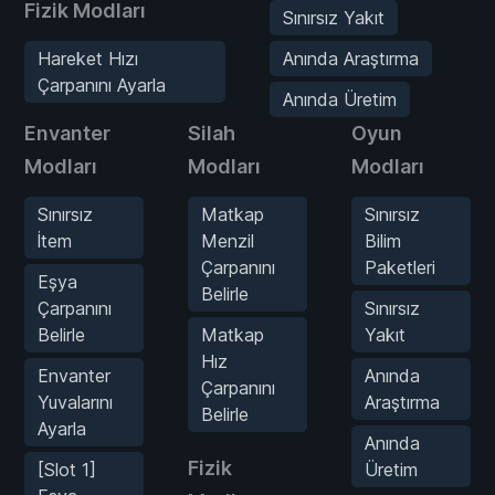
Fizik Modları
Sınırsız Yakıt
Hareket Hızı
Anında Araştırma
Çarpanını Ayarla
Anında Üretim
Envanter
Silah
Oyun
Modları
Modları
Modları
Sınırsız
Matkap
Sınırsız
İtem
Menzil
Bilim
Çarpanını
Paketleri
Eşya
Belirle
Çarpanını
Sınırsız
Belirle
Matkap
Yakıt
Hız
Envanter
Anında
Çarpanını
Yuvalarını
Araştırma
Belirle
Ayarla
Anında
Fizik
[Slot 1]
Üretim