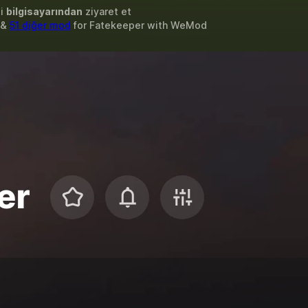
zi
bilgisayarından
ziyaret et
r &
51 diğer mod
for
Fatekeeper
with
WeMod