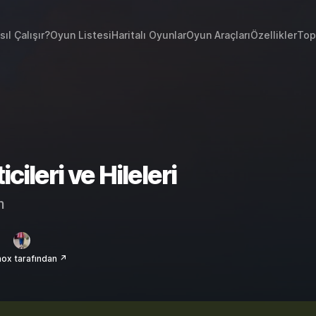
sıl Çalışır?
Oyun Listesi
Haritalı Oyunlar
Oyun Araçları
Özellikler
Top
ileri ve Hileleri
m
ox tarafından ↗