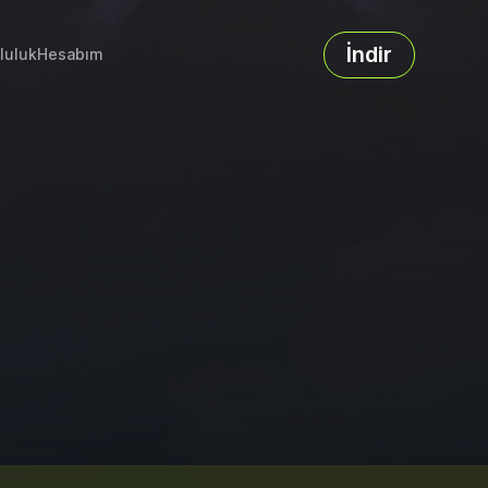
İndir
luluk
Hesabım