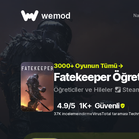
wemod
Na
3000+ Oyunun Tümü→
Fatekeeper Öğretic
Öğreticiler ve Hileler
Stea
4.9/5
1K+
Güvenli
37K inceleme
indirme
VirusTotal taraması
Techn