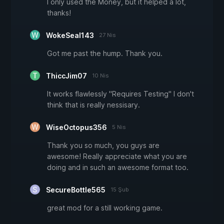
I only used the Money, but it helped a lot,
thanks!
WokeSeal143
27 Nis
Got me past the hump. Thank you.
ThiccJim07
10 Nis
It works flawlessly "Requires Testing" I don't
think that is really nessisary.
WiseOctopus356
5 Nis
Thank you so much, you guys are
awesome! Really appreciate what you are
doing and in such an awesome format too.
SecureBottle565
15 Şub
great mod for a still working game.