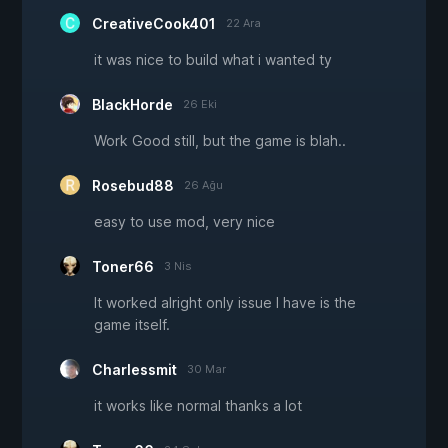
CreativeCook401
22 Ara
it was nice to build what i wanted ty
BlackHorde
26 Eki
Work Good still, but the game is blah..
Rosebud88
26 Ağu
easy to use mod, very nice
Toner66
3 Nis
It worked alright only issue I have is the
game itself.
Charlessmit
30 Mar
it works like normal thanks a lot