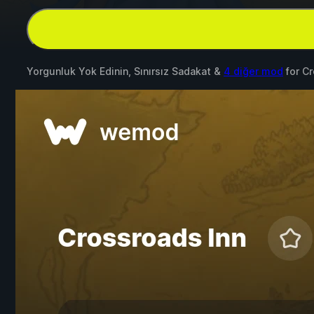
Yorgunluk Yok Edinin, Sınırsız Sadakat &
4 diğer mod
for
Cr