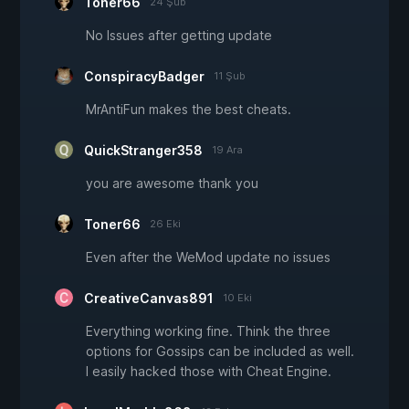
Toner66
24 Şub
No Issues after getting update
ConspiracyBadger
11 Şub
MrAntiFun makes the best cheats.
QuickStranger358
19 Ara
you are awesome thank you
Toner66
26 Eki
Even after the WeMod update no issues
CreativeCanvas891
10 Eki
Everything working fine. Think the three
options for Gossips can be included as well.
I easily hacked those with Cheat Engine.