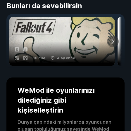
Bunları da sevebilirsin
16 hile
4 ay önce
WeMod ile oyunlarınızı
dilediğiniz gibi
kişiselleştirin
Dünya çapındaki milyonlarca oyuncudan
oluşan topluluğumuz sayesinde WeMod