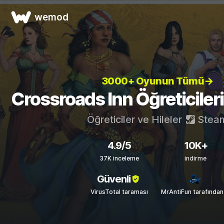
wemod
3000+ Oyunun Tümü→
Crossroads Inn Öğreticileri 
Öğreticiler ve Hileler
Stea
4.9/5
10K+
37K inceleme
indirme
Güvenli
VirusTotal taraması
MrAntiFun tarafından