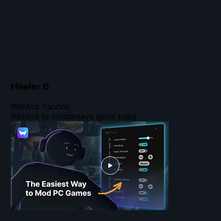
Hileler
6
WeMod Tanıtımı
WeMod ile modlamaya genel bakış