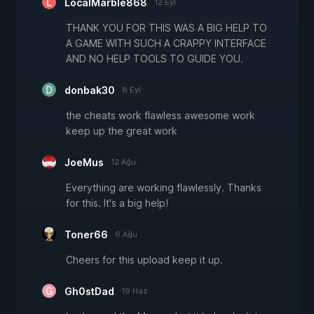
LocalMarble868
12 Eyl
THANK YOU FOR THIS WAS A BIG HELP TO
A GAME WITH SUCH A CRAPPY INTERFACE
AND NO HELP TOOLS TO GUIDE YOU.
donbak30
8 Eyl
the cheats work flawless awesome work
keep up the great work
JoeMus
12 Ağu
Everything are working flawlessly. Thanks
for this. It's a big help!
Toner66
6 Ağu
Cheers for this upload keep it up.
Gh0stDad
19 Haz