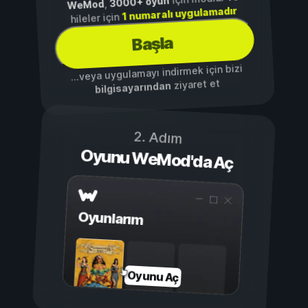
3000+ oyun
,
WeMod
1 numaralı uygulamadır
hileler için
Başla
...veya uygulamayı indirmek için bizi
ziyaret et
bilgisayarından
2. Adım
Oyunu WeMod'da Aç
Oyunlarım
Oyunu Aç