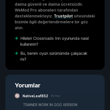
daima güvenli ve daima ücretsizdir.
WeMod Pro aboneleri tarafından
desteklenmekteyiz.
Trustpilot
sitesindeki
bizimle ilgili değerlendirmelere bir göz
atın.
Hileleri Crossroads Inn oyununda nasıl
kullanırım?
Bu, benim oyun sürümümde çalışacak
mı?
Yorumlar
NativeLeaf852
30 Haz
TRAINER WORK IN GOG VERSION