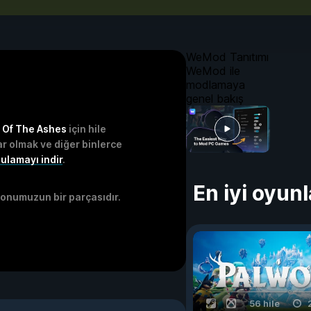
WeMod Tanıtımı
WeMod ile
modlamaya
genel bakış
e Of The Ashes
için hile
r olmak ve diğer binlerce
ulamayı indir
.
En iyi oyunl
onumuzun bir parçasıdır.
56 hile