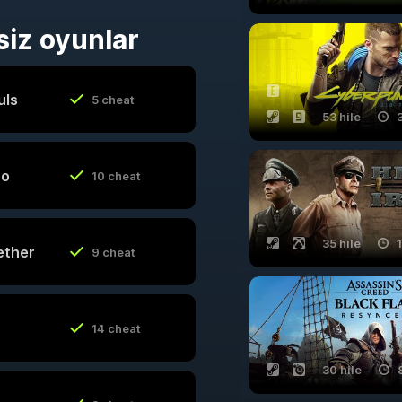
siz oyunlar
uls
5 cheat
53 hile
ro
10 cheat
35 hile
ether
9 cheat
14 cheat
30 hile