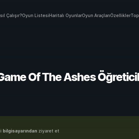
sıl Çalışır?
Oyun Listesi
Haritalı Oyunlar
Oyun Araçları
Özellikler
Top
 Game Of The Ashes Öğreticile
zi
bilgisayarından
ziyaret et