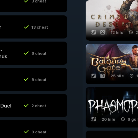
3 cheat
r
13 cheat
12 hile
2
 -
6 cheat
nds
25 hile
1
9 cheat
 Duel
2 cheat
20 hile
6 gü
9 cheat