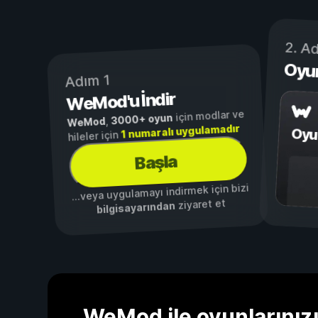
2. A
Oyu
Adım 1
WeMod'u İndir
için modlar ve
3000+ oyun
,
WeMod
1 numaralı uygulamadır
Oyu
hileler için
Başla
...veya uygulamayı indirmek için bizi
ziyaret et
bilgisayarından
WeMod ile oyunlarınızı d