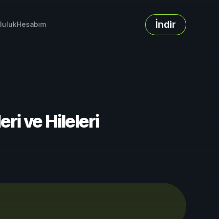
İndir
luluk
Hesabım
ri ve Hileleri