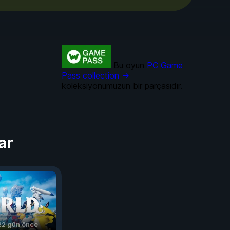
Bu oyun
PC Game
Pass collection →
koleksiyonumuzun bir parçasıdır.
ar
22 gün önce