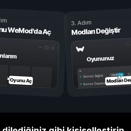
dım
3. Adım
nu WeMod'da Aç
Modları Değiştir
nlarım
Oyununuz
Açık
Kapalı
Sınırsız Sağlık
Modları Değ
Oyunu Aç
Sınırsız Dayanıklılık
ilediğiniz gibi kişiselleştirin