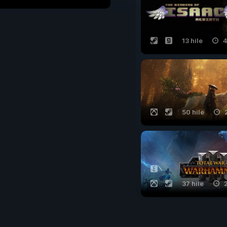
13 hile
4
50 hile
37 hile