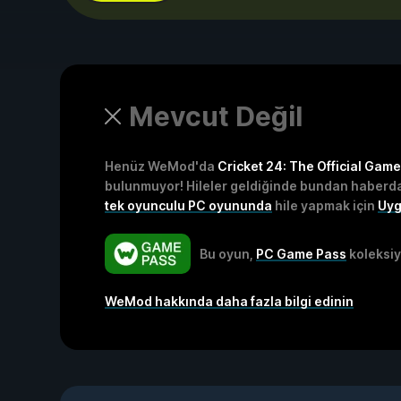
Mevcut Değil
Henüz WeMod'da
Cricket 24: The Official Gam
bulunmuyor! Hileler geldiğinde bundan haberda
tek oyunculu PC oyununda
hile yapmak için
Uyg
Bu oyun,
PC Game Pass
koleksiy
WeMod hakkında daha fazla bilgi edinin