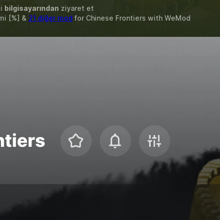
zi
bilgisayarından
ziyaret et
imi [%] &
21 diğer mod
for
Chinese Frontiers
with
WeMod