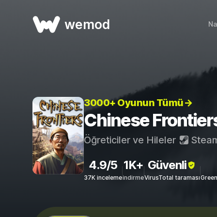
wemod
Na
3000+ Oyunun Tümü→
Chinese Frontiers 
Öğreticiler ve Hileler
Stea
4.9/5
1K+
Güvenli
37K inceleme
indirme
VirusTotal taraması
Green