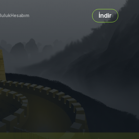
İndir
luluk
Hesabım