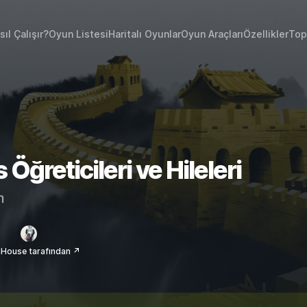
sıl Çalışır?
Oyun Listesi
Haritalı Oyunlar
Oyun Araçları
Özellikler
Top
Öğreticileri ve Hileleri
m
House tarafından ↗