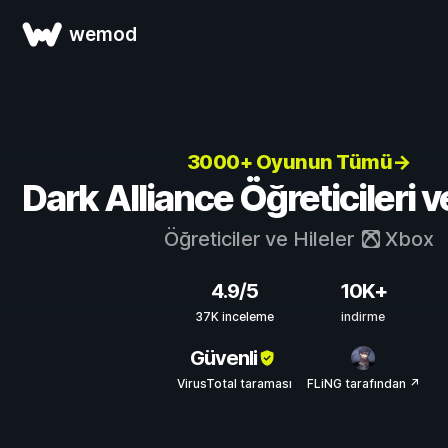
wemod
3000+ Oyunun Tümü→
Dark Alliance Öğreticileri ve
Öğreticiler ve Hileler
Xbox
4.9/5
10K+
37K inceleme
indirme
Güvenli
VirusTotal taraması
FLiNG tarafından ↗