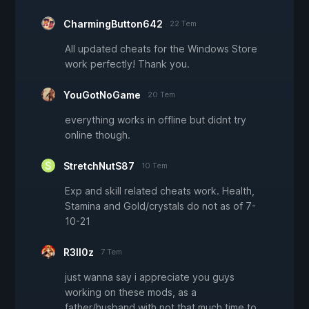
CharmingButton642
22 Tem
All updated cheats for the Windows Store
work perfectly! Thank you.
YouGotNoGame
20 Tem
everything works in offline but didnt try
online though.
StretchNutS87
10 Tem
Exp and skill related cheats work. Health,
Stamina and Gold/crystals do not as of 7-
10-21
R3ll0z
7 Tem
just wanna say i appreciate you guys
working on these mods, as a
father/husband with not that much time to