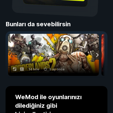
Bunları da sevebilirsin
14 hile
5 ay önce
WeMod ile oyunlarınızı
dilediğiniz gibi