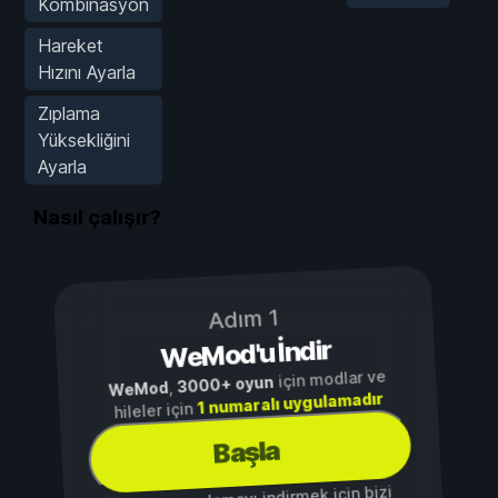
Kombinasyon
Hareket
Hızını Ayarla
Zıplama
Yüksekliğini
Ayarla
Nasıl çalışır?
Adım 1
WeMod'u İndir
için modlar ve
3000+ oyun
,
WeMod
1 numaralı uygulamadır
hileler için
Başla