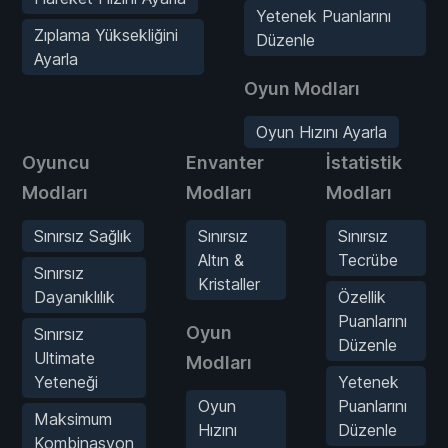
Yetenek Puanlarını
Zıplama Yüksekliğini
Düzenle
Ayarla
Oyun Modları
Oyun Hızını Ayarla
Oyuncu
Envanter
İstatistik
Modları
Modları
Modları
Sınırsız Sağlık
Sınırsız
Sınırsız
Altın &
Tecrübe
Sınırsız
Kristaller
Dayanıklılık
Özellik
Puanlarını
Oyun
Sınırsız
Düzenle
Ultimate
Modları
Yeteneği
Yetenek
Oyun
Puanlarını
Maksimum
Hızını
Düzenle
Kombinasyon