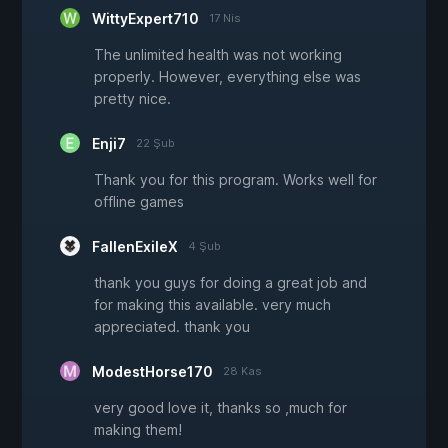
WittyExpert710
17 Nis
The unlimited health was not working
properly. However, everything else was
pretty nice.
Enji7
22 Şub
Thank you for this program. Works well for
offline games
FallenExileX
4 Şub
thank you guys for doing a great job and
for making this available. very much
appreciated. thank you
ModestHorse170
28 Kas
very good love it, thanks so ,much for
making them!