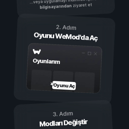
...veya uygulamayı indirmek için bizi
ziyaret et
bilgisayarından
2. Adım
Oyunu WeMod'da Aç
Oyunlarım
Oyunu Aç
3. Adım
Modları Değiştir