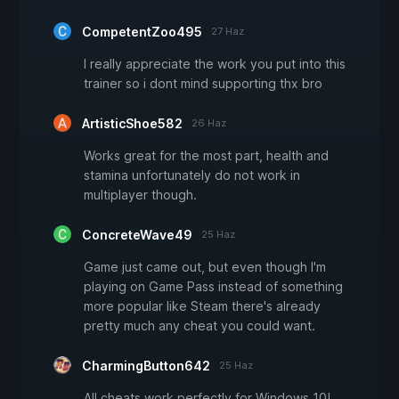
CompetentZoo495
27 Haz
I really appreciate the work you put into this
trainer so i dont mind supporting thx bro
ArtisticShoe582
26 Haz
Works great for the most part, health and
stamina unfortunately do not work in
multiplayer though.
ConcreteWave49
25 Haz
Game just came out, but even though I'm
playing on Game Pass instead of something
more popular like Steam there's already
pretty much any cheat you could want.
CharmingButton642
25 Haz
All cheats work perfectly for Windows 10!