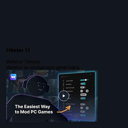
Hileler
11
WeMod Tanıtımı
WeMod ile modlamaya genel bakış