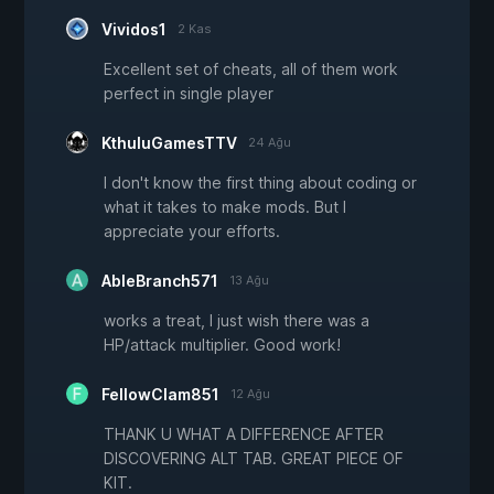
Vividos1
2 Kas
Excellent set of cheats, all of them work
perfect in single player
KthuluGamesTTV
24 Ağu
I don't know the first thing about coding or
what it takes to make mods. But I
appreciate your efforts.
AbleBranch571
13 Ağu
works a treat, I just wish there was a
HP/attack multiplier. Good work!
FellowClam851
12 Ağu
THANK U WHAT A DIFFERENCE AFTER
DISCOVERING ALT TAB. GREAT PIECE OF
KIT.