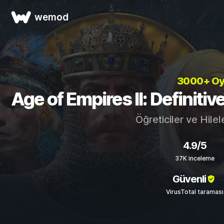
wemod
3000+ O
Age of Empires II: Definitive
Öğreticiler ve Hilel
4.9/5
37K inceleme
Güvenli
VirusTotal taraması