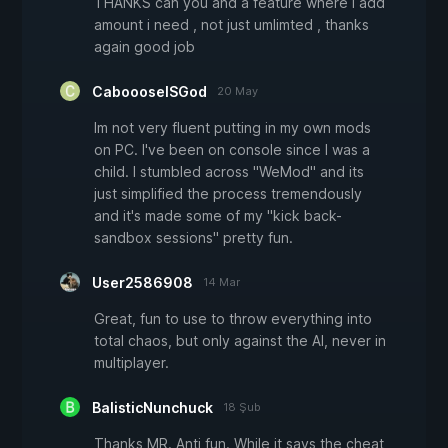
THANKS can you and a feature where i add
amount i need , not just umlimted , thanks
again good job
CaboooseISGod
20 May
Im not very fluent putting in my own mods
on PC. I've been on console since I was a
child. I stumbled across "WeMod" and its
just simplified the process tremendously
and it's made some of my "kick back-
sandbox sessions" pretty fun.
User2586908
14 Mar
Great, fun to use to throw everything into
total chaos, but only against the AI, never in
multiplayer.
BalisticNunchuck
18 Şub
Thanks MR. Anti fun. While it says the cheat