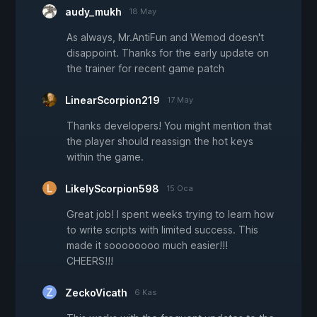
audy_mukh
18 May
As always, Mr.AntiFun and Wemod doesn't
disappoint. Thanks for the early update on
the trainer for recent game patch
LinearScorpion219
17 May
Thanks developers! You might mention that
the player should reassign the hot keys
within the game.
LikelyScorpion598
15 Oca
Great job! I spent weeks trying to learn how
to write scripts with limited success. This
made it soooooooo much easier!!!
CHEERS!!!
ZeckoVicath
6 Kas