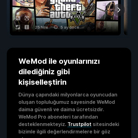
25 hile
5 ay önce
WeMod ile oyunlarınızı
dilediğiniz gibi
kişiselleştirin
Dünya çapındaki milyonlarca oyuncudan
oluşan topluluğumuz sayesinde WeMod
daima güvenli ve daima ücretsizdir.
WeMod Pro aboneleri tarafından
desteklenmekteyiz.
Trustpilot
sitesindeki
bizimle ilgili değerlendirmelere bir göz