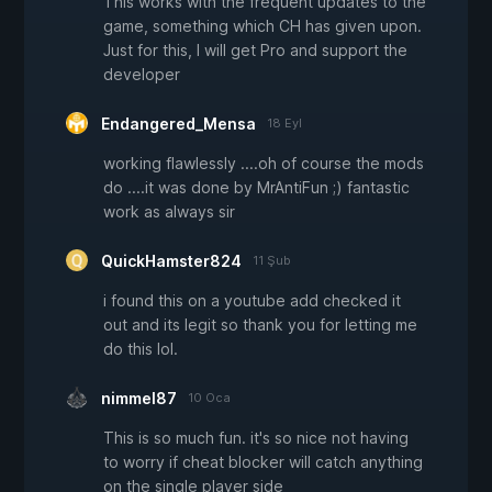
This works with the frequent updates to the
game, something which CH has given upon.
Just for this, I will get Pro and support the
developer
Endangered_Mensa
18 Eyl
working flawlessly ....oh of course the mods
do ....it was done by MrAntiFun ;) fantastic
work as always sir
QuickHamster824
11 Şub
i found this on a youtube add checked it
out and its legit so thank you for letting me
do this lol.
nimmel87
10 Oca
This is so much fun. it's so nice not having
to worry if cheat blocker will catch anything
on the single player side