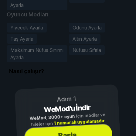
Ayarla
Oyuncu Modları
Yiyecek Ayarla
Odunu Ayarla
Taş Ayarla
Altın Ayarla
Maksimum Nüfus Sınırını
Nüfusu Sıfırla
Ayarla
Nasıl çalışır?
Adım 1
WeMod'u İndir
için modlar ve
3000+ oyun
,
WeMod
1 numaralı uygulamadır
hileler için
Başla