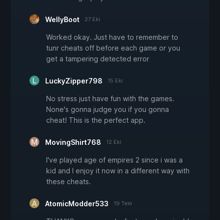
WellyBoot
27 Eki
Worked okay. Just have to remember to
tunr cheats off before each game or you
get a tampering detected error
LuckyZipper798
15 Eki
No stress just have fun with the games.
None's gonna judge you if you gonna
cheat! This is the perfect app.
MovingShirt768
12 Eki
I've played age of empires 2 since i was a
kid and I enjoy it now in a different way with
these cheats.
AtomicModder533
19 Tem