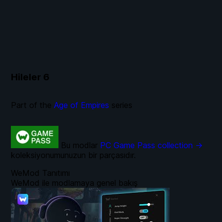
Hileler
6
Part of the
Age of Empires
series
Bu modlar
PC Game Pass collection →
koleksiyonumunuzun bir parçasıdır.
WeMod Tanıtımı
WeMod ile modlamaya genel bakış