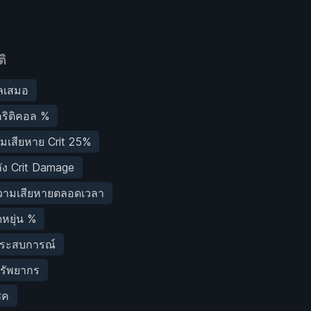
ิ
อลเสมอ
ริติคอล %
ามเสียหาย Crit 25%
พลัง Crit Damage
วามเสียหายตลอดเวลา
หยุ่น %
ประสบการณ์
รัพยากร
ชค