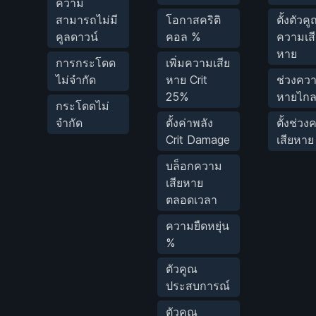
ความ
สามารถไม่มี
โอกาสคริติ
ตั้งตัวค
คูลดาวน์
คอล %
ความเสี
หาย
การกระโดด
เพิ่มความเสีย
ไม่จำกัด
หาย Crit
ช่วงควา
25%
หายไก
กระโดดไม่
จำกัด
ตั้งค่าพลัง
ตั้งช่ว
Crit Damage
เสียหาย
บล็อกความ
เสียหาย
ตลอดเวลา
ความยืดหยุ่น
%
ตัวคูณ
ประสบการณ์
ตัวคูณ