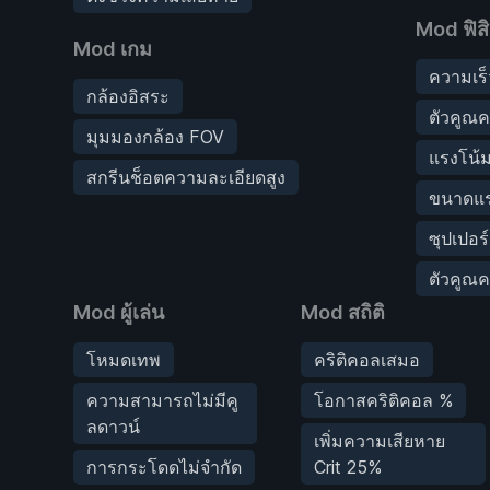
Mod ฟิสิ
Mod เกม
ความเร็
กล้องอิสระ
ตัวคูณคว
มุมมองกล้อง FOV
แรงโน้ม
สกรีนช็อตความละเอียดสูง
ขนาดแร
ซุปเปอร์
ตัวคูณ
Mod ผู้เล่น
Mod สถิติ
โหมดเทพ
คริติคอลเสมอ
ความสามารถไม่มีคู
โอกาสคริติคอล %
ลดาวน์
เพิ่มความเสียหาย
การกระโดดไม่จำกัด
Crit 25%