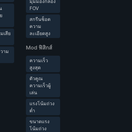
มุมมองกล้อง
ูณ
FOV
ย
สกรีนช็อต
ความ
มเสีย
ละเอียดสูง
ล
Mod ฟิสิกส์
งความ
ความเร็ว
สูงสุด
ตัวคูณ
ความเร็วผู้
เล่น
แรงโน้มถ่วง
ต่ำ
ขนาดแรง
โน้มถ่วง