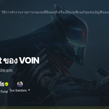
วิธีการทำงาน
รายการเกม
เกมที่มีแผนที่
เครื่องมือเกม
ฟีเจอร์
ชุมชน
บัญชีของ
t ของ VOIN
team
ัย
โดย Sandvix ↗
sTotal