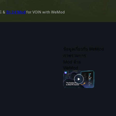
น์ &
อีก 24 Mod
for
VOIN
with
WeMod
ข้อมูลเกี่ยวกับ WeMod
ภาพรวมการ
Mod ด้วย
WeMod