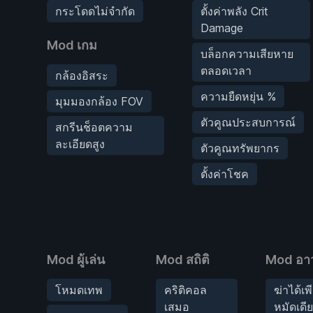
กระโดดไม่จำกัด
ตั้งค่าพลัง Crit
Damage
Mod เกม
บล็อกความเสียหาย
ตลอดเวลา
กล้องอิสระ
ความยืดหยุ่น %
มุมมองกล้อง FOV
ตัวคูณประสบการณ์
สกรีนช็อตความ
ละเอียดสูง
ตัวคูณทรัพยากร
ตั้งค่าโชค
Mod ผู้เล่น
Mod สถิติ
Mod อาว
โหมดเทพ
คริติคอล
ฆ่าได้เพ
เสมอ
หมัดเดี