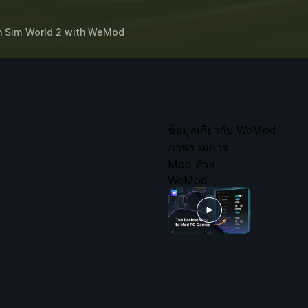
n Sim World 2
with
WeMod
ข้อมูลเกี่ยวกับ WeMod
ภาพรวมการ
Mod ด้วย
WeMod