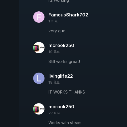
its working
FamousShark702
1 ส.ค.
very gud
mcrook250
19 มิ.ย.
Still works great!
livinglife22
18 มิ.ย.
IT WORKS THANKS
mcrook250
27 พ.ค.
Works with steam