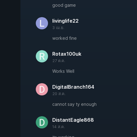
good game
livinglife22
3 เม.ย.
worked fine
Rotax100uk
27 ต.ค.
Works Well
DigitalBranch164
20 ส.ค.
cannot say ty enough
DistantEagle868
14 ส.ค.