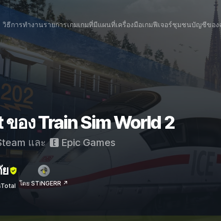
วิธีการทำงาน
รายการเกม
เกมที่มีแผนที่
เครื่องมือเกม
ฟีเจอร์
ชุมชน
บัญชีของ
 ของ Train Sim World 2
team
และ
Epic Games
ัย
โดย STiNGERR ↗
sTotal