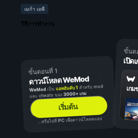
เมก้า เอพี
วิธีการทำงาน
ขั้นต
เปิ
ขั้นตอนที่ 1
ดาวน์โหลด WeMod
สำหรับ mod
แอพอันดับ 1
เกม
เป็น
WeMod
3000+ เกม
และ cheats ของ
เริ่มต้น
เพื่อดาวน์โหลดแอป
PC
...หรือไปที่