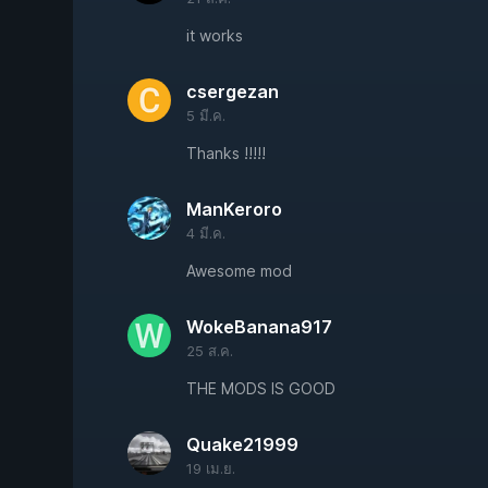
it works
csergezan
5 มี.ค.
Thanks !!!!!
ManKeroro
4 มี.ค.
Awesome mod
WokeBanana917
25 ส.ค.
THE MODS IS GOOD
Quake21999
19 เม.ย.