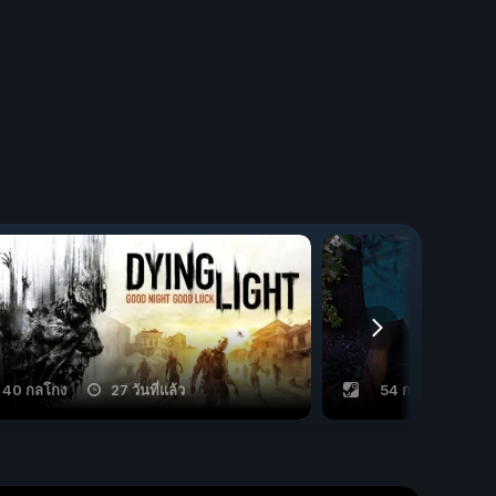
40 กลโกง
27 วันที่แล้ว
54 กลโกง
8