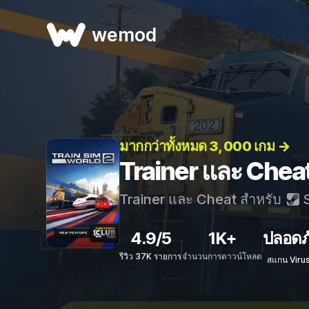
wemod
มากกว่าทั้งหมด 3, 000 เกม →
Trainer และ Cheat
Trainer และ Cheat สำหรับ
S
4.9/5
1K+
ปลอดภ
รีวิว 37K รายการ
จำนวนการดาวน์โหลด
สแกน Viru