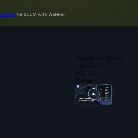
 50 Mod
for
SCUM
with
WeMod
ข้อมูลเกี่ยวกับ WeMod
ภาพรวมการ
Mod ด้วย
WeMod