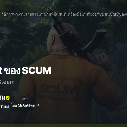
วิธีการทำงาน
รายการเกม
เกมที่มีแผนที่
เครื่องมือเกม
ฟีเจอร์
ชุมชน
บัญชีของ
at ของ SCUM
team
ัย
โดย MrAntiFun ↗
sTotal