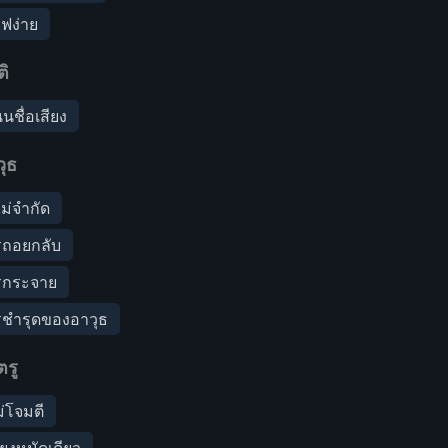
ฟง่าย
ิ
นชื่อเสียง
ุธ
ม่จำกัด
รถอยกลับ
รกระจาย
รชำรุดของอาวุธ
ตรู
ม่โจมตี
ียงหมัดเดียว