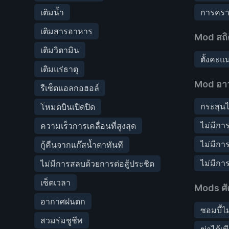
เติมน้ำ
การครา
เติมสารอาหาร
Mod สถิต
เติมวิตามิน
ตั้งคะแน
เติมแร่ธาตุ
Mod อาว
รีเซ็ตแอลกอฮอล์
กระสุนไ
โหมดบินเปิดปิด
ไม่มีกา
ความเร็วการเคลื่อนที่สูงสุด
ไม่มีกา
กู้คืนจากแก๊สน้ำตาทันที
ไม่มีกา
ไม่มีการสลบด้วยการต่อสู้ประชิด
เซ็ตเวลา
Mods ศั
อากาศฝนตก
ซอมบี้ไ
สวมร่มชูชีพ
ฆ่าได้เพ