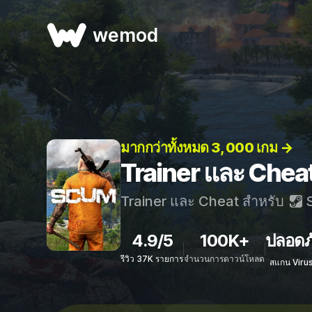
wemod
มากกว่าทั้งหมด 3, 000 เกม →
Trainer และ Che
Trainer และ Cheat สำหรับ
S
4.9/5
100K+
ปลอดภ
รีวิว 37K รายการ
จำนวนการดาวน์โหลด
สแกน Viru