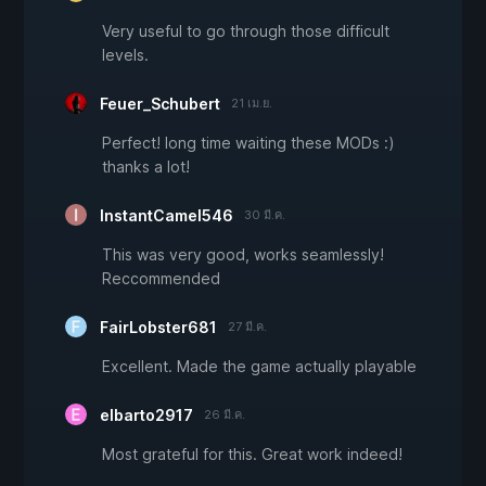
Very useful to go through those difficult
levels.
Feuer_Schubert
21 เม.ย.
Perfect! long time waiting these MODs :)
thanks a lot!
InstantCamel546
30 มี.ค.
This was very good, works seamlessly!
Reccommended
FairLobster681
27 มี.ค.
Excellent. Made the game actually playable
elbarto2917
26 มี.ค.
Most grateful for this. Great work indeed!