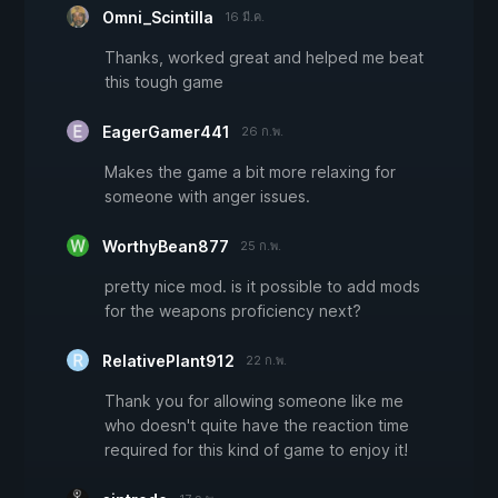
Omni_Scintilla
16 มี.ค.
Thanks, worked great and helped me beat
this tough game
EagerGamer441
26 ก.พ.
Makes the game a bit more relaxing for
someone with anger issues.
WorthyBean877
25 ก.พ.
pretty nice mod. is it possible to add mods
for the weapons proficiency next?
RelativePlant912
22 ก.พ.
Thank you for allowing someone like me
who doesn't quite have the reaction time
required for this kind of game to enjoy it!