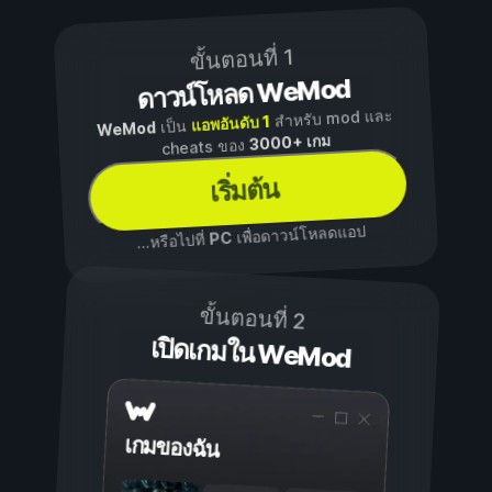
ขั้นตอนที่ 1
ดาวน์โหลด WeMod
สำหรับ mod และ
แอพอันดับ 1
เป็น
WeMod
3000+ เกม
cheats ของ
เริ่มต้น
เพื่อดาวน์โหลดแอป
PC
...หรือไปที่
ขั้นตอนที่ 2
เปิดเกมใน WeMod
เกมของฉัน