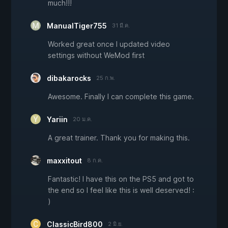
much!!!
ManualTiger755
31 มี.ค.
Worked great once I updated video
settings without WeMod first
dibakarocks
25 ก.พ.
Awesome. Finally I can complete this game.
Yariin
20 ม.ค.
A great trainer. Thank you for making this.
maxxitout
8 ก.ค.
Fantastic! I have this on the PS5 and got to
the end so I feel like this is well deserved! :
)
ClassicBird800
2 มิ.ย.