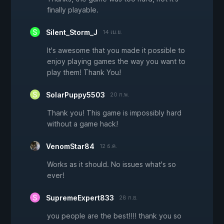
finally playable.
Silent_Storm_J
14 เม.ย.
It's awesome that you made it possible to
enjoy playing games the way you want to
play them! Thank You!
SolarPuppy5503
20 ก.พ.
Thank you! This game is impossibly hard
without a game hack!
VenomStar84
12 ธ.ค.
Works as it should. No issues what's so
ever!
SupremeExpert833
28 ก.ย.
you people are the best!!!! thank you so