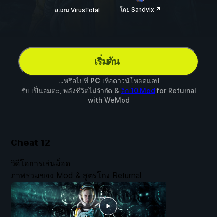
โดย Sandvix ↗
สแกน VirusTotal
เริ่มต้น
...หรือไปที่
PC
เพื่อดาวน์โหลดแอป
รับ เป็นอมตะ, พลังชีวิตไม่จำกัด &
อีก 10 Mod
for
Returnal
with
WeMod
Cheat
12
วิดีโอการเล่นม็อด
ภาพรวมของ Mod & สูตรโกง Returnal