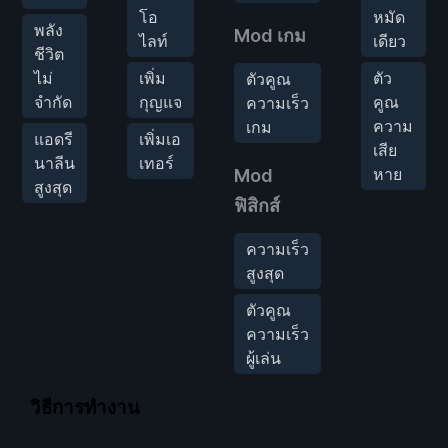
โอ
หมัด
พลัง
Mod เกม
ไลท์
เดียว
ชีวิต
ไม่
เพิ่ม
ตัว
ตัวคูณ
จำกัด
กุญแจ
คูณ
ความเร็ว
ความ
เกม
แอดรี
เพิ่มเอ
เสีย
นาลีน
เทอร์
หาย
Mod
สูงสุด
ฟิสิกส์
ความเร็ว
สูงสุด
ตัวคูณ
ความเร็ว
ผู้เล่น
วิธีการทำงาน