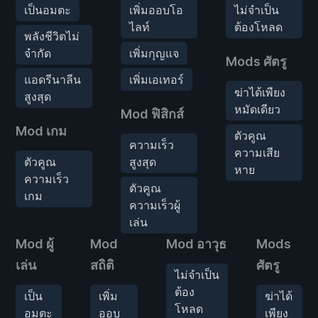
เป็นอมตะ
เพิ่มออบโอ
ไม่จำเป็น
ไลท์
ต้องโหลด
พลังชีวิตไม่
จำกัด
เพิ่มกุญแจ
Mods ศัตรู
แอดรีนาลีน
เพิ่มเอเทอร์
ฆ่าได้เพียง
สูงสุด
หมัดเดียว
Mod ฟิสิกส์
Mod เกม
ตัวคูณ
ความเร็ว
ความเสีย
ตัวคูณ
สูงสุด
หาย
ความเร็ว
ตัวคูณ
เกม
ความเร็วผู้
เล่น
Mod ผู้
Mod
Mod อาวุธ
Mods
เล่น
สถิติ
ศัตรู
ไม่จำเป็น
ต้อง
เป็น
เพิ่ม
ฆ่าได้
โหลด
อมตะ
ออบ
เพียง