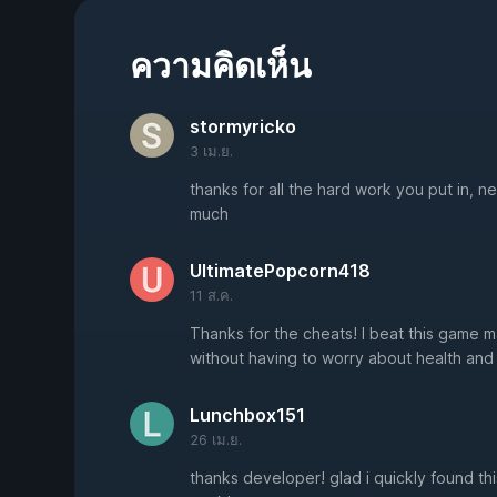
ความคิดเห็น
stormyricko
3 เม.ย.
thanks for all the hard work you put in, 
much
UltimatePopcorn418
11 ส.ค.
Thanks for the cheats! I beat this game m
without having to worry about health an
Lunchbox151
26 เม.ย.
thanks developer! glad i quickly found t