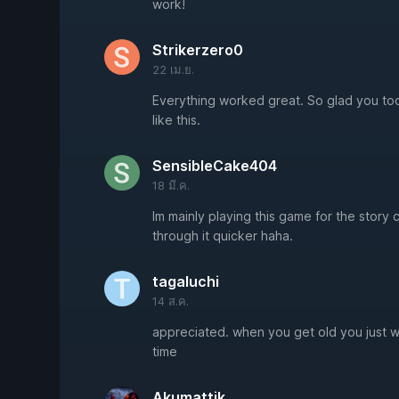
work!
Strikerzero0
22 เม.ย.
Everything worked great. So glad you to
like this.
SensibleCake404
18 มี.ค.
Im mainly playing this game for the story
through it quicker haha.
tagaluchi
14 ส.ค.
appreciated. when you get old you just wa
time
Akumattik