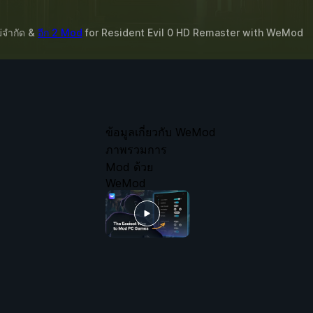
ม่จำกัด &
อีก 2 Mod
for
Resident Evil 0 HD Remaster
with
WeMod
ข้อมูลเกี่ยวกับ WeMod
ภาพรวมการ
Mod ด้วย
WeMod