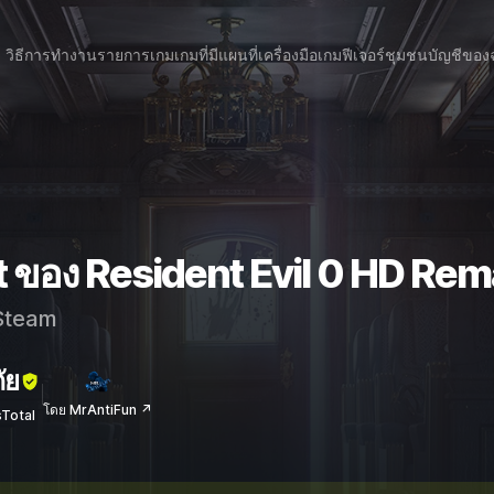
วิธีการทำงาน
รายการเกม
เกมที่มีแผนที่
เครื่องมือเกม
ฟีเจอร์
ชุมชน
บัญชีของ
t ของ Resident Evil 0 HD Rem
team
ัย
โดย MrAntiFun ↗
sTotal