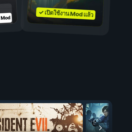
✓ เปิดใช้งาน Mod แล้ว
บ Mod