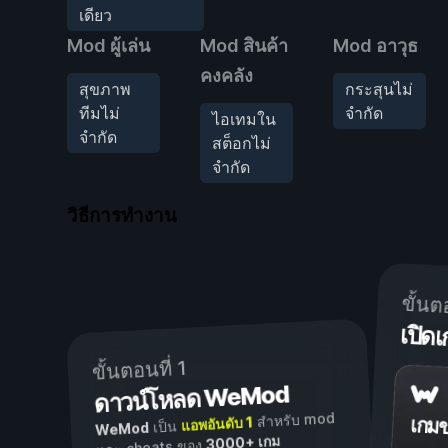
เดียว
Mod ผู้เล่น
Mod สินค้า
Mod อาวุธ
คงคลัง
สุขภาพ
กระสุนไม่
ทีมไม่
จำกัด
ไอเทมใน
จำกัด
สต็อกไม่
จำกัด
วิธีการทำงาน
ขั้นต
เปิ
ขั้นตอนที่ 1
ดาวน์โหลด WeMod
สำหรับ mod
แอพอันดับ 1
เกม
เป็น
WeMod
3000+ เกม
และ cheats ของ