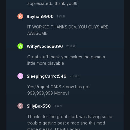
appreciated...thank you!!!
Rayhan9900
1 เม.ย.
IT WORKED THANKS DEV..YOU GUYS ARE
AWESOME
WittyAvocado696
21 ธ.ค.
Great stuff thank you makes the game a
little more playable
SleepingCarrot546
26 พ.ย.
Yes,Project CARS 3 now has got
999,999,999 Money!
SillyBox550
9 พ.ย.
Thanks for the great mod. was having some
trouble getting past a race and this mod
made it easy. Thanks again.