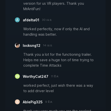
version for us VR players. Thank you
MrAntiFun!
afdelta01
30 เม.ย.
Worked perfectly, now if only the AI and
handling was better.
locksng12
14 เม.ย.
Thank you a lot for the functioning trailer.
Helps me save a huge ton of time trying to
complete Time Attacks
WorthyCat247
11 มี.ค.
worked perfect, just wish there was a way
to add driver level
AblePig325
9 มี.ค.
thank you very much you are the coolest