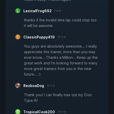
LexicalFrog692
7 ต.ค.
thanks if the invalid time lap could stop too
it will be awsome
ClassicPuppy419
19 ก.ย.
You guys are absolutely awesome... I really
appreciate this trainer, more than you may
ever know... Thanks a Million... Keep up the
great work and I'm looking forward to many
more great trainers from you in the near
future... :)
RezboaDog
13 ก.ย.
Thank you! I can finally max out my Civic
Type-R!
TropicalCook200
19 ส.ค.