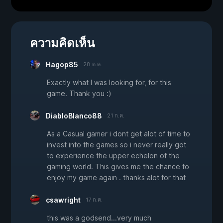
ความคิดเห็น
Hagop85
28 ต.ค.
Exactly what I was looking for, for this
game. Thank you :)
DiabloBlanco88
21 ก.ค.
As a Casual gamer i dont get alot of time to
invest into the games so i never really got
to experience the upper echelon of the
gaming world. This gives me the chance to
enjoy my game again . thanks alot for that
csawright
17 ก.ค.
this was a godsend...very much