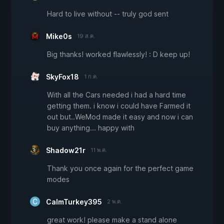
Hard to live without -- truly god sent
Mike0s
19 ส.ค.
Big thanks! worked flawlessly! : D keep up!
SkyFox18
1 ก.ค.
With all the Cars needed i had a hard time
getting them. i know i could have Farmed it
out but..WeMod made it easy and now i can
buy anything... happy with
Shadow21r
11 พ.ค.
Thank you once again for the perfect game
modes
CalmTurkey395
2 พ.ค.
great work! please make a stand alone