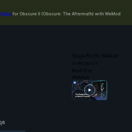
 1 Mod
for
Obscure II (Obscure: The Aftermath)
with
WeMod
ข้อมูลเกี่ยวกับ WeMod
ภาพรวมการ
Mod ด้วย
WeMod
ุธ