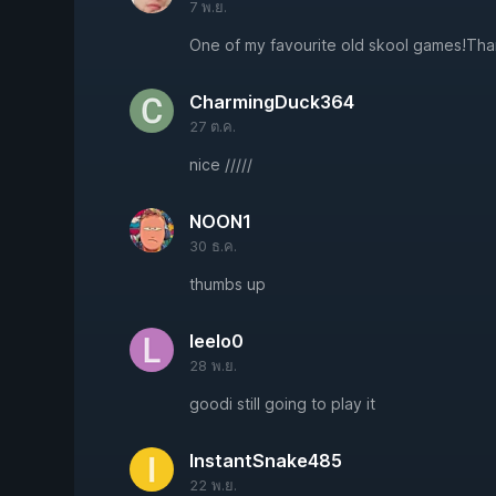
7 พ.ย.
One of my favourite old skool games!Than
CharmingDuck364
27 ต.ค.
nice /////
NOON1
30 ธ.ค.
thumbs up
leelo0
28 พ.ย.
goodi still going to play it
InstantSnake485
22 พ.ย.