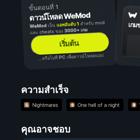
ขั้นตอนที่ 1
ดาวน์โหลด WeMod
สำหรับ mod
แอพอันดับ 1
เกม
เป็น
WeMod
3000+ เกม
และ cheats ของ
เริ่มต้น
เพื่อดาวน์โหลดแอป
PC
...หรือไปที่
ความสำเร็จ
Nightmares
One hell of a night
คุณอาจชอบ