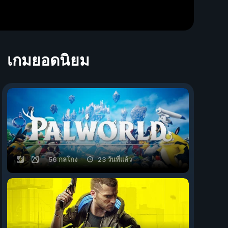
เกมยอดนิยม
56 กลโกง
23 วันที่แล้ว