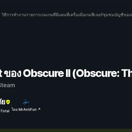
วิธีการทำงาน
รายการเกม
เกมที่มีแผนที่
เครื่องมือเกม
ฟีเจอร์
ชุมชน
บัญชีของ
t ของ Obscure II (Obscure: T
team
ัย
โดย MrAntiFun ↗
sTotal