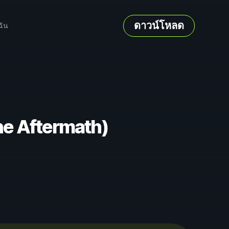
ดาวน์โหลด
ฉัน
he Aftermath)