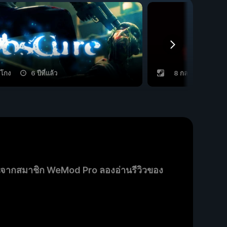
ลโกง
6 ปีที่แล้ว
8 กลโกง
9 ป
นจากสมาชิก WeMod Pro ลองอ่านรีวิวของ