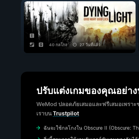
40 กลโกง
27 วันที่แล้ว
ปรับแต่งเกมของคุณอย่า
WeMod ปลอดภัยเสมอและฟรีเสมอเพราะชุมช
เราบน
Trustpilot
ฉันจะใช้กลโกงใน Obscure II (Obscure: The