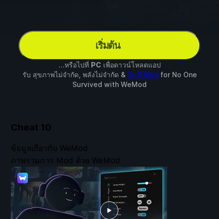
เริ่มต้น
...หรือไปที่
PC
เพื่อดาวน์โหลดแอป
รับ สุขภาพไม่จำกัด, พลังไม่จำกัด &
อีก 8 Mod
for
No One
Survived
with
WeMod
Cheat
10
ข้อมูลเกี่ยวกับ WeMod
ภาพรวมการ Mod ด้วย WeMod