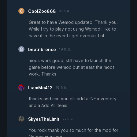
CoolZoo868
31 ธ.ค.
Great to have Wemod updated. Thank you.
While I try to play not using Wemod I like to
have it in the event i get overrun. Lol
beatnbronco
19 เม.ย.
mods work good, still have to launch the
game before wemod but atleast the mods
work. Thanks
LiamMc413
16 มี.ค.
thanks and can you pls add a INF inventory
and a Add All Items
SkyesTheLimit
27 ธ.ค.
You rock thank you so much for the mod for
No one survived