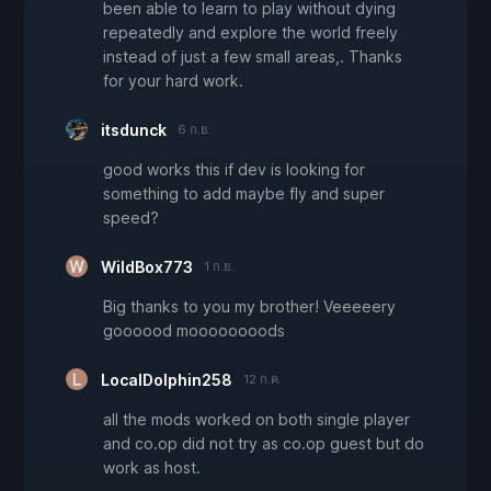
been able to learn to play without dying
repeatedly and explore the world freely
instead of just a few small areas,. Thanks
for your hard work.
itsdunck
6 ก.ย.
good works this if dev is looking for
something to add maybe fly and super
speed?
WildBox773
1 ก.ย.
Big thanks to you my brother! Veeeeery
goooood moooooooods
LocalDolphin258
12 ก.ค.
all the mods worked on both single player
and co.op did not try as co.op guest but do
work as host.