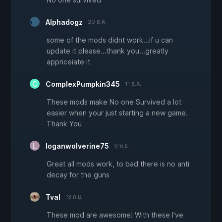
Alphadogz
20 ธ.ค.
some of the mods didnt work...if u can
update it please...thank you...greatly
appriceiate it
ComplexPumpkin345
11 ธ.ค.
These mods make No one Survived a lot
easier when your just starting a new game.
Thank You
loganwolverine75
9 พ.ย.
Great all mods work, to bad there is no anti
decay for the guns
Tval
13 ก.ย.
These mod are awesome! With these I've