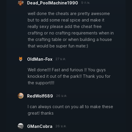
Dead_PoolMachine1990
9 ก.พ.
well done the cheats are pretty awesome
but to add some real spice and make it
really sexy please add the cheat free
crafting or no crafting requirements when in
the crafting table or when building a house
that would be super fun mate:)
OldMan-Fox
27 ม.ค.
Well done!!! Fast and furious !! You guys
knocked it out of the park!! Thank you for
the support!!!
RedWolf689
26 ม.ค.
I can always count on you all to make these
great! thanks
GManCobra
26 ม.ค.