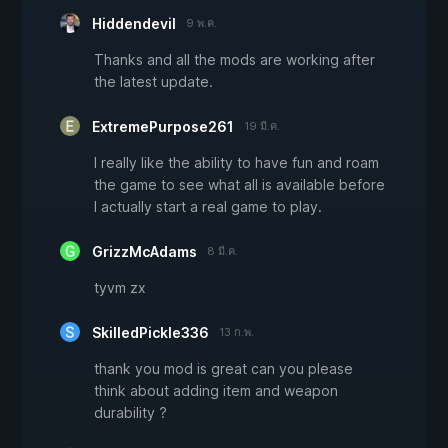
Hiddendevil
9 พ.ค.
Thanks and all the mods are working after
the latest update.
ExtremePurpose261
19 มี.ค.
I really like the ability to have fun and roam
the game to see what all is available before
I actually start a real game to play.
GrizzMcAdams
8 มี.ค.
tyvm zx
SkilledPickle336
13 ก.พ.
thank you mod is great can you please
think about adding item and weapon
durability ?