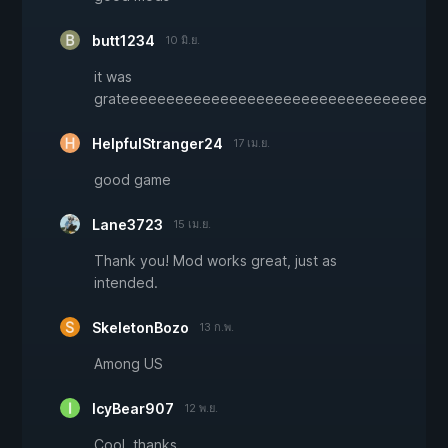
butt1234
10 มิ.ย.
it was
grateeeeeeeeeeeeeeeeeeeeeeeeeeeeeeeeeeee
HelpfulStranger24
17 เม.ย.
good game
Lane3723
15 เม.ย.
Thank you! Mod works great, just as
intended.
SkeletonBozo
13 ก.พ.
Among US
IcyBear907
12 พ.ย.
Cool. thanks