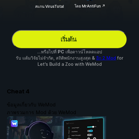
โดย MrAntiFun ↗
สแกน VirusTotal
เริ่มต้น
...หรือไปที่
PC
เพื่อดาวน์โหลดแอป
รับ แต้มวิจัยไม่จำกัด, สถิติพนักงานสูงสุด &
อีก 2 Mod
for
Let's Build a Zoo
with
WeMod
Cheat
4
ข้อมูลเกี่ยวกับ WeMod
ภาพรวมการ Mod ด้วย WeMod