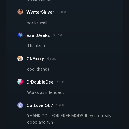
WynterShiver
17 ต.ค.
works well
VaultGeekz
16 ต.ค.
Thanks :)
CNFoxxy
6 ต.ค.
cool thanks
DrDoubleDee
5 ต.ค.
Works as intended.
CatLover567
5 ต.ค.
YHANK YOU FOR FREE MODS they are realy
good and fun