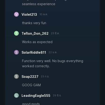
seamless experience
Violet213
10 พ.ค.
thanks very fun
Teflon_Don_262
23 มี.ค.
Works as expected
SolarRiddle811
22 ม.ค.
Function very well. No bugs everything
worked correctly.
Soap2227
23 ก.ย.
GOOG GAM
LeadingEagle555
29 มิ.ย.
good mods