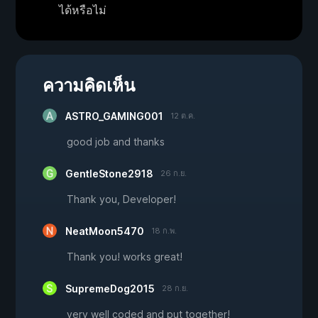
ได้หรือไม่
ความคิดเห็น
ASTRO_GAMING001
12 ต.ค.
good job and thanks
GentleStone2918
26 ก.ย.
Thank you, Developer!
NeatMoon5470
18 ก.พ.
Thank you! works great!
SupremeDog2015
28 ก.ย.
very well coded and put together!