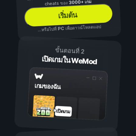
3000+ เกม
cheats ของ
เริ่มต้น
เพื่อดาวน์โหลดแอป
PC
...หรือไปที่
ขั้นตอนที่ 2
เปิดเกมใน WeMod
เกมของฉัน
เปิดเกม