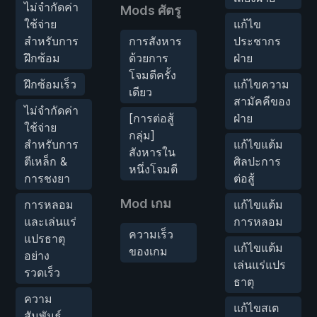
ไม่จำกัดค่า
Mods ศัตรู
ใช้จ่าย
แก้ไข
สำหรับการ
การสังหาร
ประชากร
ฝึกซ้อม
ด้วยการ
ฝ่าย
โจมตีครั้ง
ฝึกซ้อมเร็ว
แก้ไขความ
เดียว
สามัคคีของ
ไม่จำกัดค่า
[การต่อสู้
ฝ่าย
ใช้จ่าย
กลุ่ม]
สำหรับการ
แก้ไขแต้ม
สังหารใน
ตีเหล็ก &
ศิลปะการ
หนึ่งโจมตี
การชงยา
ต่อสู้
Mod เกม
การหลอม
แก้ไขแต้ม
และเล่นแร่
การหลอม
ความเร็ว
แปรธาตุ
แก้ไขแต้ม
ของเกม
อย่าง
เล่นแร่แปร
รวดเร็ว
ธาตุ
ความ
แก้ไขสเต
สัมพันธ์