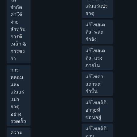
เล่นแร่แปร
จำกัด
ธาตุ
ค่าใช้
จ่าย
แก้ไขสเต
สำหรับ
ตัส: พละ
การตี
กำลัง
เหล็ก &
แก้ไขสเต
การชง
ตัส: แรง
ยา
ภายใน
การ
แก้ไขค่า
หลอม
สถานะ:
และ
กำปั้น
เล่นแร่
แปร
แก้ไขสถิติ:
ธาตุ
อาวุธที่
อย่าง
ซ่อนอยู่
รวดเร็ว
แก้ไขสถิติ:
ความ
ดาบ