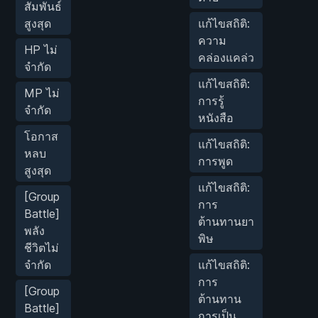
สัมพันธ์
สูงสุด
แก้ไขสถิติ:
ความ
HP ไม่
คล่องแคล่ว
จำกัด
แก้ไขสถิติ:
MP ไม่
การรู้
จำกัด
หนังสือ
โอกาส
แก้ไขสถิติ:
หลบ
การพูด
สูงสุด
แก้ไขสถิติ:
[Group
การ
Battle]
ต้านทานยา
พลัง
พิษ
ชีวิตไม่
จำกัด
แก้ไขสถิติ:
การ
[Group
ต้านทาน
Battle]
การเป็น