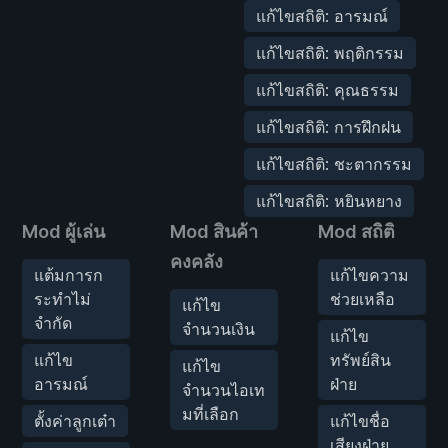
แก้ไขสถิติ: อารมณ์
แก้ไขสถิติ: พฤติกรรม
แก้ไขสถิติ: คุณธรรม
แก้ไขสถิติ: การฝึกฝน
แก้ไขสถิติ: ชะตากรรม
แก้ไขสถิติ: หยินหยาง
Mod ผู้เล่น
Mod สินค้า
Mod สถิติ
คงคลัง
แต้มการก
แก้ไขความ
ระทำไม่
ช่วยเหลือ
แก้ไข
จำกัด
จำนวนเงิน
แก้ไข
แก้ไข
ทรัพย์สิน
แก้ไข
อารมณ์
ฝ่าย
จำนวนไอเท
มที่เลือก
ตั้งค่าลูกเต๋า
แก้ไขชื่อ
เสียงฝ่าย