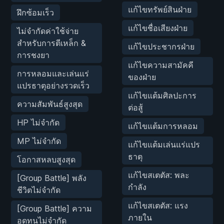
แก้ไขทรัพย์สินฝ่าย
ฝึกซ้อมเร็ว
แก้ไขชื่อเสียงฝ่าย
ไม่จำกัดค่าใช้จ่าย
สำหรับการตีเหล็ก &
แก้ไขประชากรฝ่าย
การชงยา
แก้ไขความสามัคคี
การหลอมและเล่นแร่
ของฝ่าย
แปรธาตุอย่างรวดเร็ว
แก้ไขแต้มศิลปะการ
ความสัมพันธ์สูงสุด
ต่อสู้
HP ไม่จำกัด
แก้ไขแต้มการหลอม
MP ไม่จำกัด
แก้ไขแต้มเล่นแร่แปร
ธาตุ
โอกาสหลบสูงสุด
แก้ไขสเตตัส: พละ
[Group Battle] พลัง
กำลัง
ชีวิตไม่จำกัด
แก้ไขสเตตัส: แรง
[Group Battle] ความ
ภายใน
อดทนไม่จำกัด