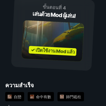
ขั้นตอนที่ 4
เล่นด้วย Mod ผู้เล่น!
✓ เปิดใช้งาน Mod แล้ว
ความสำเร็จ
自戀
命中有數
師門砥柱