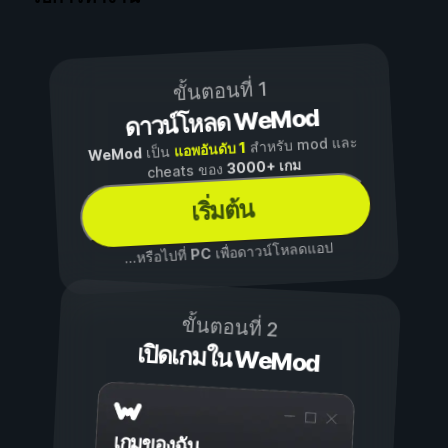
ขั้นตอนที่ 1
ดาวน์โหลด WeMod
สำหรับ mod และ
แอพอันดับ 1
เป็น
WeMod
3000+ เกม
cheats ของ
เริ่มต้น
เพื่อดาวน์โหลดแอป
PC
...หรือไปที่
ขั้นตอนที่ 2
เปิดเกมใน WeMod
เกมของฉัน