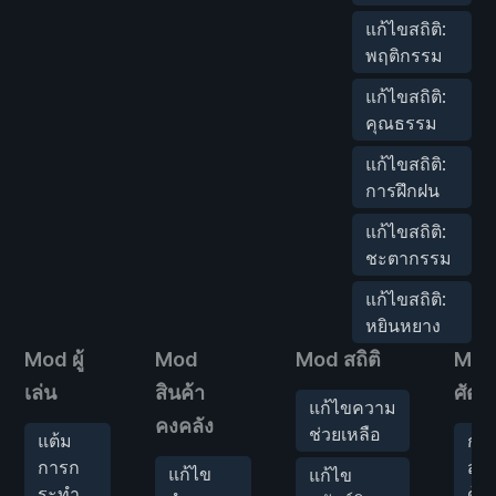
แก้ไขสถิติ:
พฤติกรรม
แก้ไขสถิติ:
คุณธรรม
แก้ไขสถิติ:
การฝึกฝน
แก้ไขสถิติ:
ชะตากรรม
แก้ไขสถิติ:
หยินหยาง
Mod ผู้
Mod
Mod สถิติ
Mod
เล่น
สินค้า
ศัตรู
แก้ไขความ
คงคลัง
ช่วยเหลือ
แต้ม
กา
การก
สัง
แก้ไข
แก้ไข
ระทำ
ด้ว