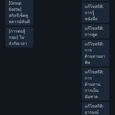
[Group
แก้ไขสถิติ:
Battle]
การรู้
สกิลรีเซ็ตคู
หนังสือ
ลดาวน์ทันที
แก้ไขสถิติ:
[การต่อสู้
การพูด
กลุ่ม] ไม่
จำกัดเวลา
แก้ไขสถิติ:
การ
ต้านทานยา
พิษ
แก้ไขสถิติ:
การ
ต้านทาน
การเป็น
อัมพาต
แก้ไขสถิติ:
อารมณ์