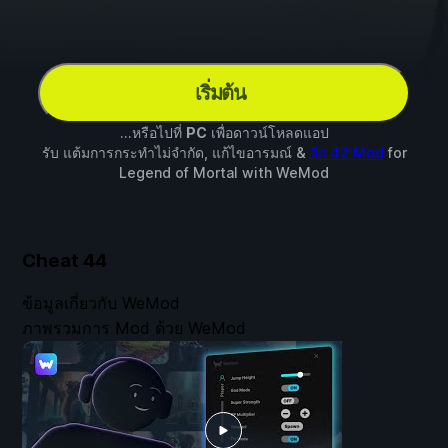
เริ่มต้น
...หรือไปที่
PC
เพื่อดาวน์โหลดแอป
รับ แต้มการกระทำไม่จำกัด, แก้ไขอารมณ์ &
อีก 42 Mod
for
Legend of Mortal
with
WeMod
Cheat
44
ข้อมูลเกี่ยวกับ WeMod
ภาพรวมการ Mod ด้วย WeMod