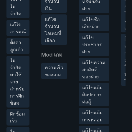
จำนวน
ทรัพย์สิน
ไม่
กา
เงิน
ฝ่าย
จำกัด
โจม
แก้ไข
แก้ไขชื่อ
ครั้
แก้ไข
จำนวน
เสียงฝ่าย
เดี
อารมณ์
ไอเทมที่
แก้ไข
[กา
เลือก
ตั้งค่า
ประชากร
ต่อสู
ลูกเต๋า
ฝ่าย
กลุ่
Mod เกม
สัง
ไม่
แก้ไขความ
ใน
จำกัด
ความเร็ว
สามัคคี
หนึ่
ค่าใช้
ของเกม
ของฝ่าย
โจม
จ่าย
แก้ไขแต้ม
สำหรับ
ศิลปะการ
การฝึก
ต่อสู้
ซ้อม
แก้ไขแต้ม
ฝึกซ้อม
การหลอม
เร็ว
แก้ไขแต้ม
ไม่