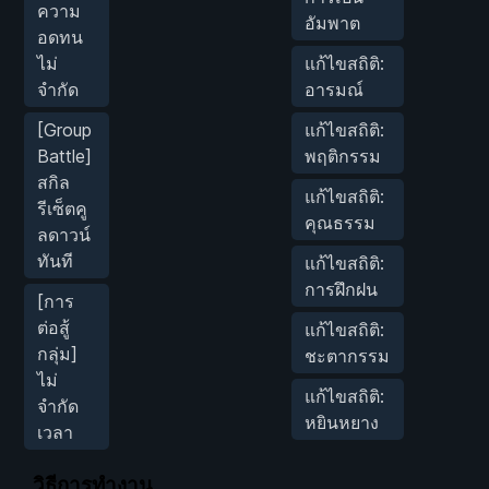
ความ
อัมพาต
อดทน
ไม่
แก้ไขสถิติ:
จำกัด
อารมณ์
[Group
แก้ไขสถิติ:
Battle]
พฤติกรรม
สกิล
แก้ไขสถิติ:
รีเซ็ตคู
คุณธรรม
ลดาวน์
ทันที
แก้ไขสถิติ:
การฝึกฝน
[การ
ต่อสู้
แก้ไขสถิติ:
กลุ่ม]
ชะตากรรม
ไม่
แก้ไขสถิติ:
จำกัด
หยินหยาง
เวลา
วิธีการทำงาน