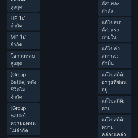
ตัส: พละ
สูงสุด
กำลัง
HP ไม่
แก้ไขสเต
จำกัด
ตัส: แรง
MP ไม่
ภายใน
จำกัด
แก้ไขค่า
โอกาสหลบ
สถานะ:
สูงสุด
กำปั้น
[Group
แก้ไขสถิติ:
Battle] พลัง
อาวุธที่ซ่อน
ชีวิตไม่
อยู่
จำกัด
แก้ไขสถิติ:
[Group
ดาบ
Battle]
แก้ไขสถิติ:
ความอดทน
ความ
ไม่จำกัด
คล่องแคล่ว