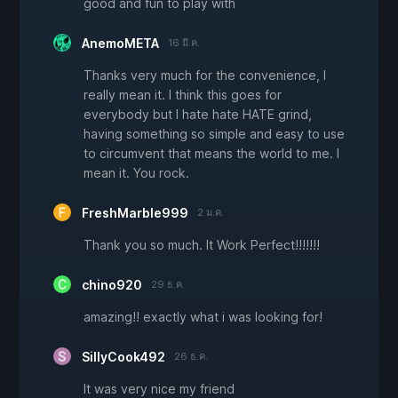
good and fun to play with
AnemoMETA
16 มี.ค.
Thanks very much for the convenience, I
really mean it. I think this goes for
everybody but I hate hate HATE grind,
having something so simple and easy to use
to circumvent that means the world to me. I
mean it. You rock.
FreshMarble999
2 ม.ค.
Thank you so much. It Work Perfect!!!!!!!
chino920
29 ธ.ค.
amazing!! exactly what i was looking for!
SillyCook492
26 ธ.ค.
It was very nice my friend