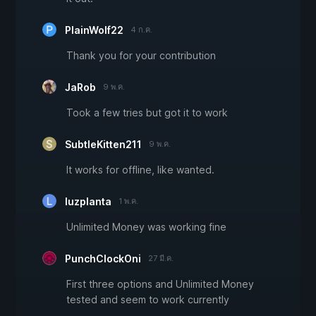
PlainWolf22
4 ก.ค.
Thank you for your contribution
JaRob
9 พ.ค.
Took a few tries but got it to work
SubtleKitten211
9 พ.ค.
It works for offline, like wanted.
luzplanta
1 พ.ค.
Unlimited Money was working fine
PunchClockOni
27 มี.ค.
First three options and Unlimited Money
tested and seem to work currently