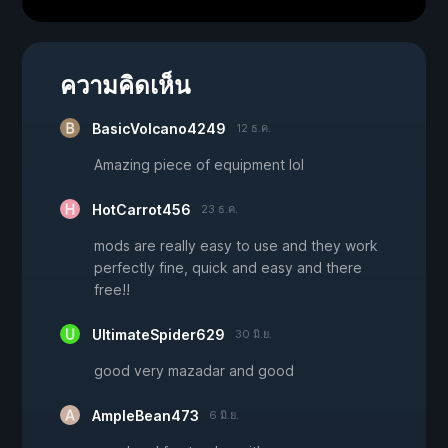
ความคิดเห็น
BasicVolcano4249
12 ธ.ค.
Amazing piece of equipment lol
HotCarrot456
23 ธ.ค.
mods are really easy to use and they work
perfectly fine, quick and easy and there
free!!
UltimateSpider629
30 มิ.ย.
good very mazadar and good
AmpleBean473
6 มิ.ย.