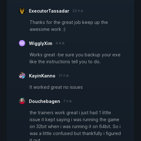
ExecutorTassadar
22 ก.ย.
Thanks for the great job keep up the
awesome work :)
WigglyXim
4 ส.ค.
Works great -be sure you backup your exe
like the instructions tell you to do.
KayinKanno
31 ก.ค.
It worked great no issues
Douchebagen
7 ก.ค.
the trainers work great i just had 1 little
issue it kept saying i was running the game
on 32bit when i was running it on 64bit. So i
was a little confused but thankfully i figured
it out.