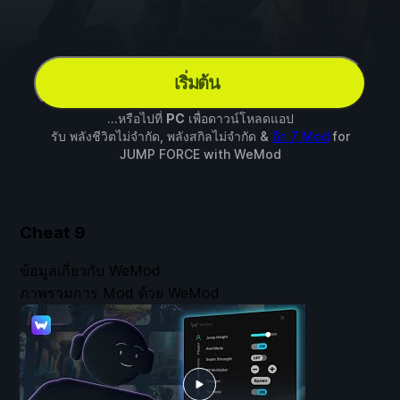
เริ่มต้น
...หรือไปที่
PC
เพื่อดาวน์โหลดแอป
รับ พลังชีวิตไม่จำกัด, พลังสกิลไม่จำกัด &
อีก 7 Mod
for
JUMP FORCE
with
WeMod
Cheat
9
ข้อมูลเกี่ยวกับ WeMod
ภาพรวมการ Mod ด้วย WeMod