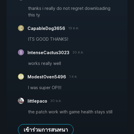
thanks i really do not regret downloading
this ty
CapableDog3656
19 ต.ค.
ITS GOOD THANKS!
IntenseCactus3023
30 ส.ค.
works really well
ModestOven5496
1 ส.ค.
I was super OP!!!
littlepaco
30 พ.ค.
the patch work with game health stays still
เข้าร่วมการสนทนา