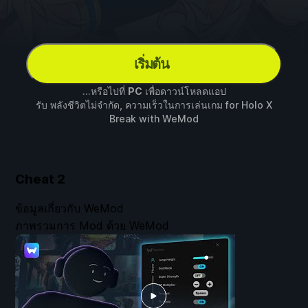
เริ่มต้น
...หรือไปที่
PC
เพื่อดาวน์โหลดแอป
รับ พลังชีวิตไม่จำกัด, ความเร็วในการเล่นเกม for
Holo X
Break
with
WeMod
Cheat
2
ข้อมูลเกี่ยวกับ WeMod
ภาพรวมการ Mod ด้วย WeMod