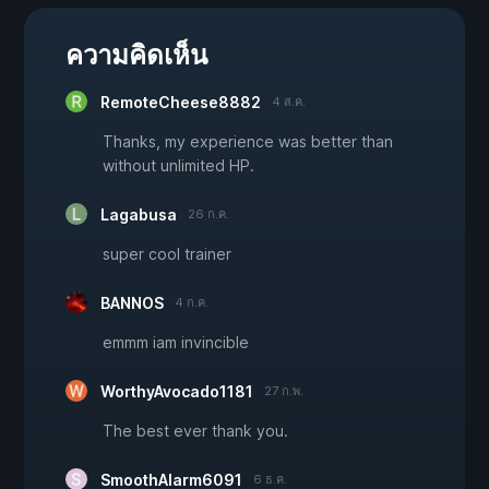
ความคิดเห็น
RemoteCheese8882
4 ส.ค.
Thanks, my experience was better than
without unlimited HP.
Lagabusa
26 ก.ค.
super cool trainer
BANNOS
4 ก.ค.
emmm iam invincible
WorthyAvocado1181
27 ก.พ.
The best ever thank you.
SmoothAlarm6091
6 ธ.ค.