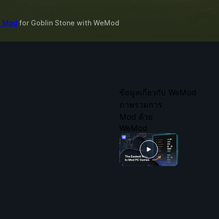
3 Mod
for
Goblin Stone
with
WeMod
ข้อมูลเกี่ยวกับ WeMod
ภาพรวมการ
Mod ด้วย
WeMod