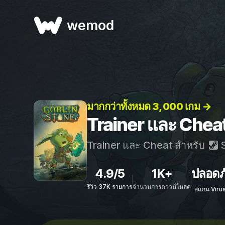
wemod
มากกว่าทั้งหมด 3, 000 เกม →
Trainer และ Chea
Trainer และ Cheat สำหรับ
S
4.9/5
1K+
ปลอดภ
รีวิว 37K รายการ
จำนวนการดาวน์โหลด
สแกน Viru