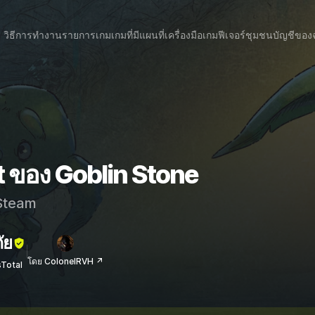
วิธีการทำงาน
รายการเกม
เกมที่มีแผนที่
เครื่องมือเกม
ฟีเจอร์
ชุมชน
บัญชีของ
t ของ Goblin Stone
team
ัย
โดย ColonelRVH ↗
sTotal