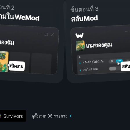
อนที่ 2
ขั้นตอนที่ 3
ดเกมใน WeMod
สลับ Mod
ของฉัน
เกมของคุณ
เปิด
ปิด
พลังชีวิตไม่จำกัด
สลั
เปิดเกม
แรงไม่จำกัด
Survivors
ดูทั้งหมด 36 รายการ