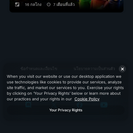
16 กลโกง
7 เดือนที่แล้ว
ข้อกำหนดและเงื่อนไข
นโยบายความเป็นส่วนตัว
When you visit our website or use our desktop application we
สนับสนุน
use technologies like cookies to provide our services, analyze
site traffic, and market our services to you. Exercise your rights
by clicking on ‘Your Privacy Rights’ below or learn more about
our practices and your rights in our
Cookie Policy
Your Privacy Rights