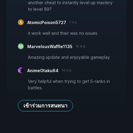
another cheat to instantly level up mastery
to level 99?
AtomicPoison5727
7 ก.ย.
it work well and their was no issues
MarvelousWaffle1135
16 ส.ค.
Amazing update and enjoyable gameplay
AnimeOtaku64
14 ส.ค.
Very helpful when trying to get S-ranks in
battles.
เข้าร่วมการสนทนา