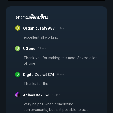
ความคิดเห็น
OrganicLeaf9987
3 ธ.ค.
excellent all working
UGene
27 พ.ย.
Thank you for making this mod. Saved a lot
of time
DigitalZebra5374
8 ต.ค.
Thanks for this!
AnimeOtaku64
19 ก.ย.
Very helpful when completing
achievements, but is it possible to add