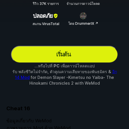
รีวิว 37K รายการ
จำนวนการดาวน์โหลด
ปลอดภัย
โดย DrummerIX ↗
สแกน VirusTotal
เริ่มต้น
...หรือไปที่
PC
เพื่อดาวน์โหลดแอป
รับ พลังชีวิตไม่จำกัด, ตัวคูณความเสียหายของพันธมิตร &
อีก
14 Mod
for
Demon Slayer -Kimetsu no Yaiba- The
Hinokami Chronicles 2
with
WeMod
Cheat
16
ข้อมูลเกี่ยวกับ WeMod
ภาพรวมการ Mod ด้วย WeMod