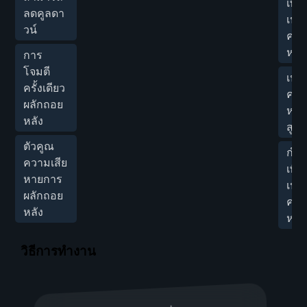
เพิ่
ลดคูลดา
เปอร
วน์
ควา
หาย
การ
โจมตี
เปอร
ครั้งเดียว
ควา
ผลักถอย
หายม
หลัง
สูงส
ตัวคูณ
กำห
ความเสีย
เพิ่
หายการ
เปอร
ผลักถอย
ควา
หลัง
หายม
วิธีการทำงาน