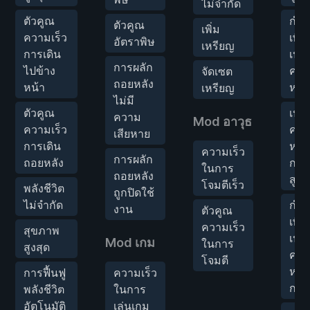
ไม่จำกัด
ตัวคูณ
กำห
ตัวคูณ
เพิ่ม
ความเร็ว
เพิ่
อัตราพิษ
เหรียญ
การเดิน
เปอร
การผลัก
ไปข้าง
ควา
จัดเซต
ถอยหลัง
หน้า
หาย
เหรียญ
ไม่มี
ตัวคูณ
เปอร
ความ
Mod อาวุธ
ความเร็ว
ควา
เสียหาย
การเดิน
หาย
ความเร็ว
การผลัก
ถอยหลัง
กาย
ในการ
ถอยหลัง
สูงส
โจมตีเร็ว
พลังชีวิต
ถูกปิดใช้
ไม่จำกัด
กำห
งาน
ตัวคูณ
เพิ่
ความเร็ว
สุขภาพ
เปอร
Mod เกม
ในการ
สูงสุด
ควา
โจมตี
หาย
การฟื้นฟู
ความเร็ว
กาย
พลังชีวิต
ในการ
อัตโนมัติ
เล่นเกม