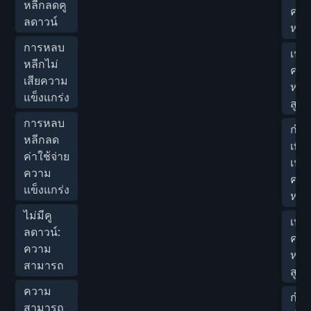
หลีกลดคู
ควา
ลดาวน์
หาย
การหลบ
เปอร
หลีกไม่
ควา
เสียความ
หาย
แข็งแกร่ง
สูงส
การหลบ
กำห
หลีกลด
เพิ่
ค่าใช้จ่าย
เปอร
ความ
ควา
แข็งแกร่ง
หาย
ไม่มีคู
เปอร
ลดาวน์:
ควา
ความ
หาย
สามารถ
สูงส
ความ
กำห
สามารถ