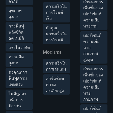
จำกัด
กำหนดการ
ความเร็วใน
เพิ่มขึ้นของ
สุขภาพ
การโจมตี
เปอร์เซ็นต์
สูงสุด
เร็ว
ความเสีย
การฟื้นฟู
หายรวม
ตัวคูณ
พลังชีวิต
ความเร็วใน
เปอร์เซ็นต์
อัตโนมัติ
การโจมตี
ความเสีย
แรงไม่จำกัด
หาย
Mod เกม
กายภาพ
ความอึด
สูงสุด
สูงสุด
ความเร็วใน
กำหนดการ
การเล่นเกม
ตัวคูณการ
เพิ่มขึ้นของ
ฟื้นฟูความ
สกรีนช็อต
เปอร์เซ็นต์
แข็งแรง
ความ
ความเสีย
ละเอียดสูง
หาย
ไม่มีคูลดา
กายภาพ
วน์: การ
ป้องกัน
เปอร์เซ็นต์