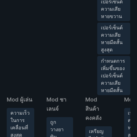
เปอร์เซ็นต์
ความเสีย
หายขวาน
เปอร์เซ็นต์
ความเสีย
หายมีดสั้น
สูงสุด
กำหนดการ
เพิ่มขึ้นของ
เปอร์เซ็นต์
ความเสีย
หายมีดสั้น
Mod ผู้เล่น
Mod ชา
Mod
Mod 
เลนจ์
สินค้า
ความเร็ว
เปอร
คงคลัง
ในการ
ควา
ถูก
เคลื่อนที่
หาย
วางยา
เหรียญ
สูงสุด
สูงส
พิษ