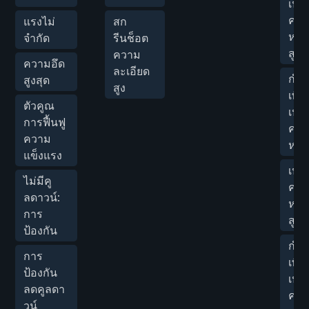
เปอร
ควา
แรงไม่
สก
หาย
จำกัด
รีนช็อต
สูงส
ความ
ความอึด
ละเอียด
กำห
สูงสุด
สูง
เพิ่
ตัวคูณ
เปอร
การฟื้นฟู
ควา
ความ
หาย
แข็งแรง
เปอร
ไม่มีคู
ควา
ลดาวน์:
หายฟ
การ
สูงส
ป้องกัน
กำห
การ
เพิ่
ป้องกัน
เปอร
ลดคูลดา
ควา
วน์