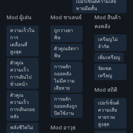
เปอร์เซ็นต์ความเสีย
หายมีดสั้น
Mod ผู้เล่น
Mod ชาเลนจ์
Mod สินค้า
คงคลัง
ความเร็วใน
ถูกวางยา
การ
พิษ
เหรียญไม่
เคลื่อนที่
จำกัด
ตัวคูณอัตรา
สูงสุด
พิษ
เพิ่มเหรียญ
ตัวคูณ
การผลัก
จัดเซต
ความเร็ว
ถอยหลัง
เหรียญ
การเดินไป
ไม่มีความ
ข้างหน้า
เสียหาย
Mod สถิติ
ตัวคูณ
การผลัก
ความเร็ว
เปอร์เซ็นต์
ถอยหลังถูก
การเดินถอย
ความเสีย
ปิดใช้งาน
หลัง
หายรวม
สูงสุด
พลังชีวิตไม่
Mod อาวุธ