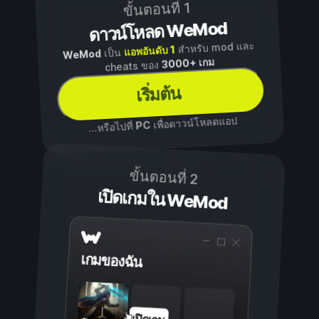
ขั้นตอนที่ 1
ดาวน์โหลด WeMod
สำหรับ mod และ
แอพอันดับ 1
เป็น
WeMod
3000+ เกม
cheats ของ
เริ่มต้น
เพื่อดาวน์โหลดแอป
PC
...หรือไปที่
ขั้นตอนที่ 2
เปิดเกมใน WeMod
เกมของฉัน