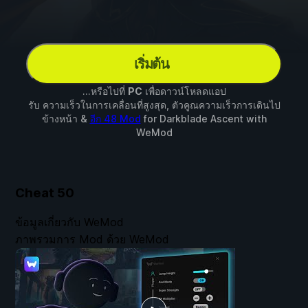
เริ่มต้น
...หรือไปที่
PC
เพื่อดาวน์โหลดแอป
รับ ความเร็วในการเคลื่อนที่สูงสุด, ตัวคูณความเร็วการเดินไป
ข้างหน้า &
อีก 48 Mod
for
Darkblade Ascent
with
WeMod
Cheat
50
ข้อมูลเกี่ยวกับ WeMod
ภาพรวมการ Mod ด้วย WeMod