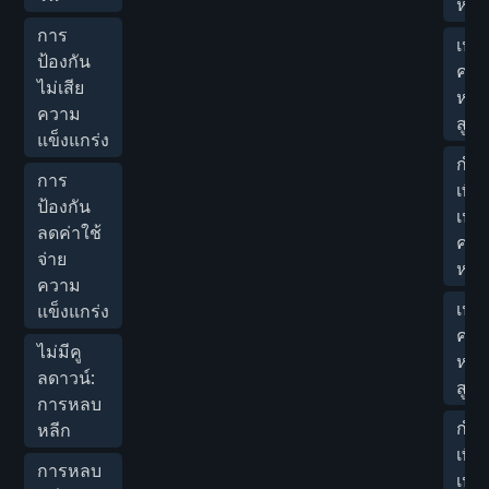
หายฟ
การ
เปอร
ป้องกัน
ควา
ไม่เสีย
หาย
ความ
สูงส
แข็งแกร่ง
กำห
การ
เพิ่
ป้องกัน
เปอร
ลดค่าใช้
ควา
จ่าย
หาย
ความ
เปอร
แข็งแกร่ง
ควา
ไม่มีคู
หาย
ลดาวน์:
สูงส
การหลบ
กำห
หลีก
เพิ่
การหลบ
เปอร