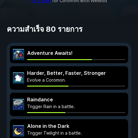
อีก 2 Mod
for
Coromon
with
WeMod
ความสำเร็จ 80 รายการ
Adventure Awaits!
Harder, Better, Faster, Stronger
Evolve a Coromon.
Raindance
Trigger Rain in a battle.
Alone in the Dark
Trigger Twilight in a battle.