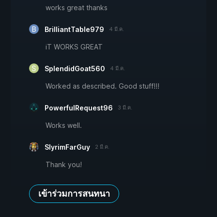
works great thanks
BrilliantTable979
4 มี.ค.
iT WORKS GREAT
SplendidGoat560
4 มี.ค.
Worked as described. Good stuff!!!
PowerfulRequest96
3 มี.ค.
Works well.
SlyrimFarGuy
2 มี.ค.
Thank you!
เข้าร่วมการสนทนา