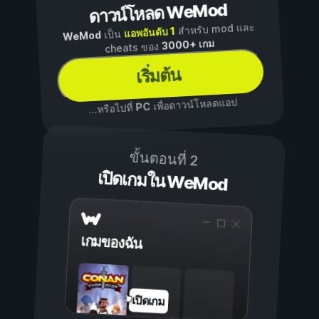
ดาวน์โหลด WeMod
สำหรับ mod และ
แอพอันดับ 1
เป็น
WeMod
3000+ เกม
cheats ของ
เริ่มต้น
เพื่อดาวน์โหลดแอป
PC
...หรือไปที่
ขั้นตอนที่ 2
เปิดเกมใน WeMod
เกมของฉัน
เปิดเกม