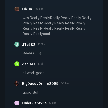
Oicun
20 มี.ค.
was Really ReallyReally Really Really Really
Really Really Really Really Really Really
Really Really Really Really Really Really
Really Reallycool
JTa582
13 มี.ค.
BRAVO!!! :-)
dedlark
13 มี.ค.
all work good
BigDaddyGrimm2099
10 มี.ค.
good stuff
ChiefPlant534
9 มี.ค.