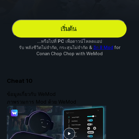
เริ่มต้น
...หรือไปที่
PC
เพื่อดาวน์โหลดแอป
รับ พลังชีวิตไม่จำกัด, กระสุนไม่จำกัด &
อีก 8 Mod
for
Conan Chop Chop
with
WeMod
Cheat
10
ข้อมูลเกี่ยวกับ WeMod
ภาพรวมการ Mod ด้วย WeMod