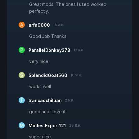
Great mods. The ones I used worked
perfectly.
arfa9000
18 ส.ค.
Good Job Thanks
ParallelDonkey278
17 ก.ค.
very nice
SplendidGoat560
16 พ.ค.
works well
trancaochiluan
2 พ.ค.
good and i love it
ModestExpert121
28 มี.ค.
super nice