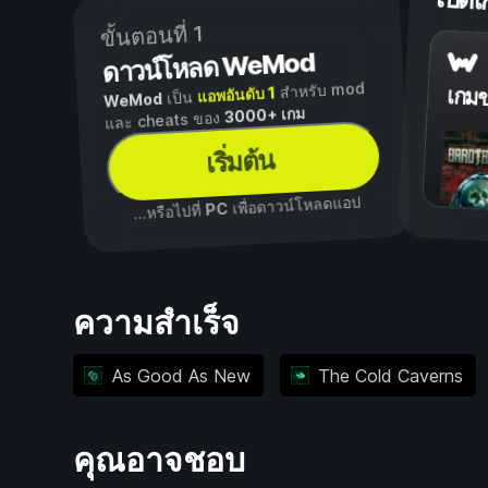
เปิ
ขั้นตอนที่ 1
ดาวน์โหลด WeMod
สำหรับ mod
แอพอันดับ 1
เกม
เป็น
WeMod
3000+ เกม
และ cheats ของ
เริ่มต้น
เพื่อดาวน์โหลดแอป
PC
...หรือไปที่
ความสำเร็จ
As Good As New
The Cold Caverns
คุณอาจชอบ