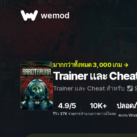
wemod
มากกว่าทั้งหมด 3, 000 เกม →
Trainer และ Chea
Trainer และ Cheat สำหรับ
S
4.9/5
10K+
ปลอดภ
รีวิว 37K รายการ
จำนวนการดาวน์โหลด
สแกน Viru