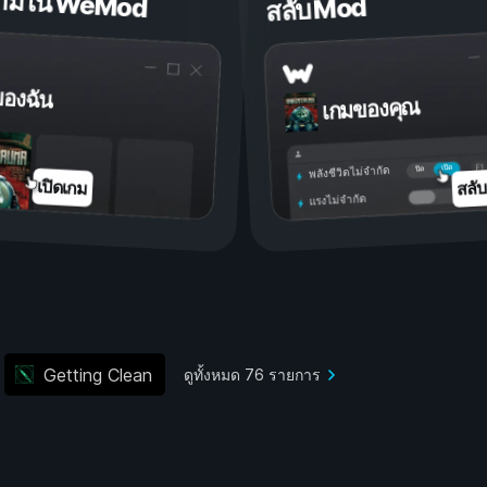
ดเกมใน WeMod
สลับ Mod
ของฉัน
เกมของคุณ
เปิด
ปิด
พลังชีวิตไม่จำกัด
สลั
เปิดเกม
แรงไม่จำกัด
Getting Clean
ดูทั้งหมด 76 รายการ