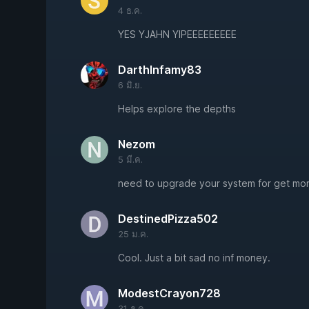
4 ธ.ค.
YES YJAHN YIPEEEEEEEEE
DarthInfamy83
6 มิ.ย.
Helps explore the depths
Nezom
5 มี.ค.
need to upgrade your system for get mor
DestinedPizza502
25 ม.ค.
Cool. Just a bit sad no inf money.
ModestCrayon728
31 ธ.ค.