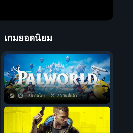
เกมยอดนิยม
56 กลโกง
23 วันที่แล้ว