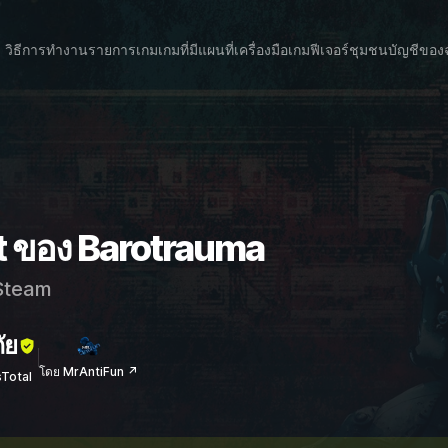
วิธีการทำงาน
รายการเกม
เกมที่มีแผนที่
เครื่องมือเกม
ฟีเจอร์
ชุมชน
บัญชีของ
t ของ Barotrauma
team
ัย
โดย MrAntiFun ↗
sTotal