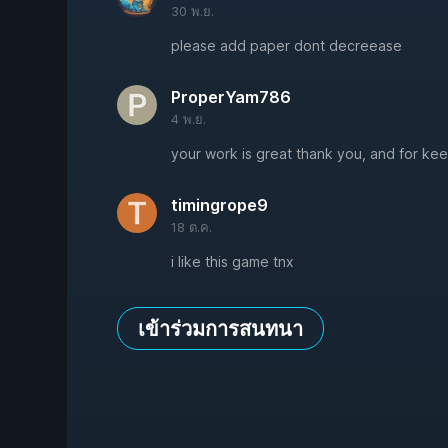
30 พ.ย.
please add paper dont decreease
ProperYam786
4 พ.ย.
your work is great thank you, and for keep
timingrope9
18 ต.ค.
i like this game tnx
เข้าร่วมการสนทนา