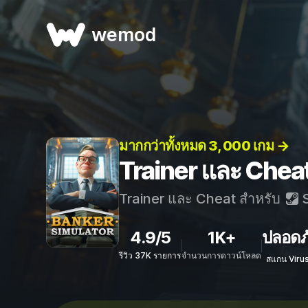
wemod
มากกว่าทั้งหมด 3, 000 เกม →
Trainer และ Chea
Trainer และ Cheat สำหรับ
S
4.9/5
1K+
ปลอดภ
รีวิว 37K รายการ
จำนวนการดาวน์โหลด
สแกน Viru