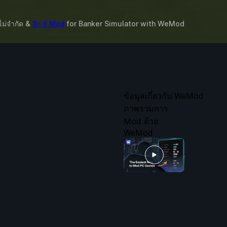
นไม่จำกัด &
อีก 6 Mod
for
Banker Simulator
with
WeMod
ข้อมูลเกี่ยวกับ WeMod
ภาพรวมการ
Mod ด้วย
WeMod