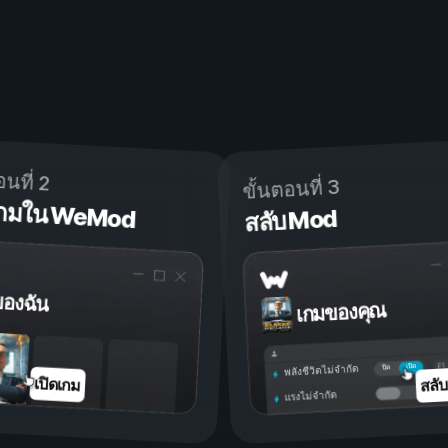
อนที่ 2
ขั้นตอนที่ 3
ดเกมใน WeMod
สลับ Mod
ของฉัน
เกมของคุณ
เปิด
ปิด
พลังชีวิตไม่จำกัด
สลั
เปิดเกม
แรงไม่จำกัด