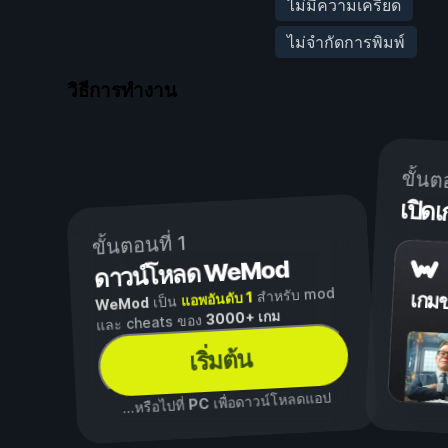
ไม่มีความเครียด
ไม่จำกัดการพิมพ์
วิธีการทำงาน
ขั้นต
เปิ
ขั้นตอนที่ 1
ดาวน์โหลด WeMod
สำหรับ mod
แอพอันดับ 1
เกม
เป็น
WeMod
3000+ เกม
และ cheats ของ
เริ่มต้น
เพื่อดาวน์โหลดแอป
PC
...หรือไปที่