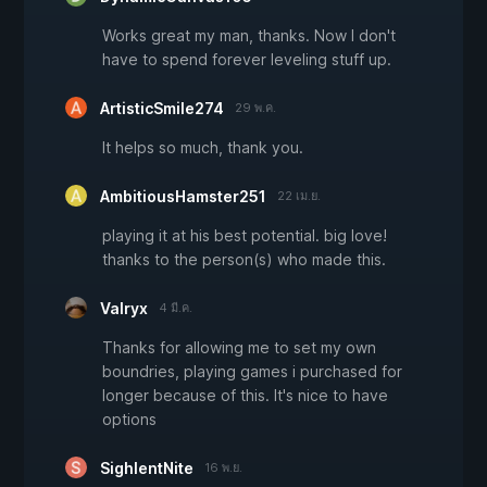
Works great my man, thanks. Now I don't
have to spend forever leveling stuff up.
ArtisticSmile274
29 พ.ค.
It helps so much, thank you.
AmbitiousHamster251
22 เม.ย.
playing it at his best potential. big love!
thanks to the person(s) who made this.
Valryx
4 มี.ค.
Thanks for allowing me to set my own
boundries, playing games i purchased for
longer because of this. It's nice to have
options
SighlentNite
16 พ.ย.