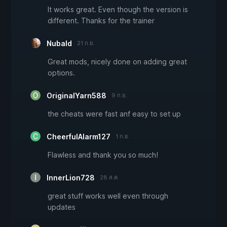
It works great. Even though the version is
different. Thanks for the trainer
Nubald
21 ก.ย.
Great mods, nicely done on adding great
options.
OriginalYarn588
9 ก.ย.
the cheats were fast anf easy to set up
CheerfulAlarm127
1 ก.ย.
Flawless and thank you so much!
InnerLion728
28 ส.ค.
great stuff works well even through
updates