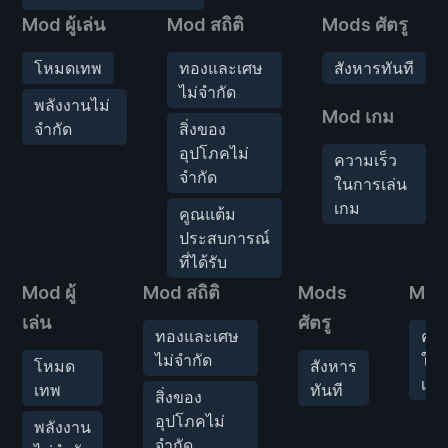
Mod ผู้เล่น
Mod สถิติ
Mods ศัตรู
โหมดเทพ
ทองและเศษ
สังหารทันที
ไม่จำกัด
พลังงานไม่
Mod เกม
จำกัด
สิ่งของ
อุปโภคไม่
ความเร็ว
จำกัด
ในการเล่น
เกม
คูณแต้ม
ประสบการณ์
ที่ได้รับ
Mod ผู้
Mod สถิติ
Mods
Mod
เล่น
ศัตรู
ทองและเศษ
ควา
ไม่จำกัด
ใน
โหมด
สังหาร
เล่
เทพ
ทันที
สิ่งของ
อุปโภคไม่
พลังงาน
จำกัด