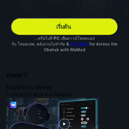
เริ่มต้น
...หรือไปที่
PC
เพื่อดาวน์โหลดแอป
รับ โหมดเทพ, พลังงานไม่จำกัด &
อีก 5 Mod
for
Across the
Obelisk
with
WeMod
Cheat
7
ข้อมูลเกี่ยวกับ WeMod
ภาพรวมการ Mod ด้วย WeMod