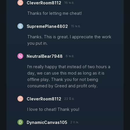
CleverRoom8112
16 พ.ย.
Thanks for letting me cheat!
SupremePlane4802
15 พ.ย.
Thanks. This is great. I appreciate the work
you put in.
NeutralBear7948
8 พ.ย.
I'm really happy that instead of two hours a
day, we can use this mod as long as it is
offline play. Thank you for not being
consumed by Greed and profit only.
CleverRoom8112
22 มิ.ย.
I love to cheat! Thank you!
DynamicCanvas105
2 ก.พ.