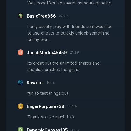
Well done! You've saved me hours grinding!
BasicTree856
27 ม.ค.
I only usually play with friends so it was nice
to use cheats to quickly unlock something
on my own.
JacobMartin45459
21 ธ.ค.
its great but the unlimited shards and
supplies crashes the game
Rawrios
9 ก.ย.
fun to test things out
EagerPurpose738
13 ก.ค.
Thank you so much!! <3
DynamicCanvas105
3 ก.ค.