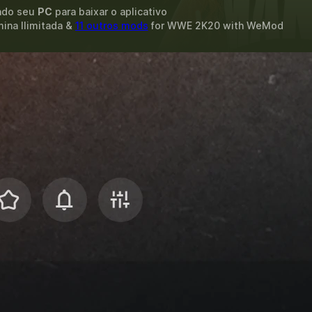
ando seu
PC
para baixar o aplicativo
mina Ilimitada &
11 outros mods
for
WWE 2K20
with
WeMod