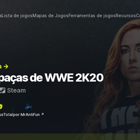
a
Lista de jogos
Mapas de Jogos
Ferramentas de jogos
Recursos
C
s →
rapaças de WWE 2K20
Steam
rusTotal
por MrAntiFun ↗